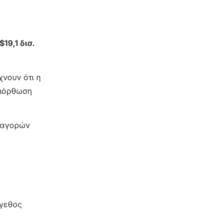
$19,1 δισ.
χνουν ότι η
διόρθωση
ν αγορών
έγεθος