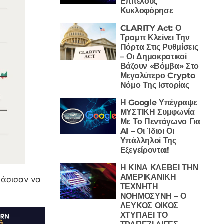
Επιτέλους
Κυκλοφόρησε
CLARITY Act: Ο
Τραμπ Κλείνει Την
Πόρτα Στις Ρυθμίσεις
– Οι Δημοκρατικοί
Βάζουν «Βόμβα» Στο
Μεγαλύτερο Crypto
Νόμο Της Ιστορίας
Η Google Υπέγραψε
ΜΥΣΤΙΚΗ Συμφωνία
Με Το Πεντάγωνο Για
AI – Οι Ίδιοι Οι
Υπάλληλοί Της
Εξεγείρονται!
Η ΚΙΝΑ ΚΛΕΒΕΙ ΤΗΝ
ΑΜΕΡΙΚΑΝΙΚΗ
οφάσισαν να
ΤΕΧΝΗΤΗ
ΝΟΗΜΟΣΥΝΗ – Ο
ΛΕΥΚΟΣ ΟΙΚΟΣ
ΧΤΥΠΑΕΙ ΤΟ