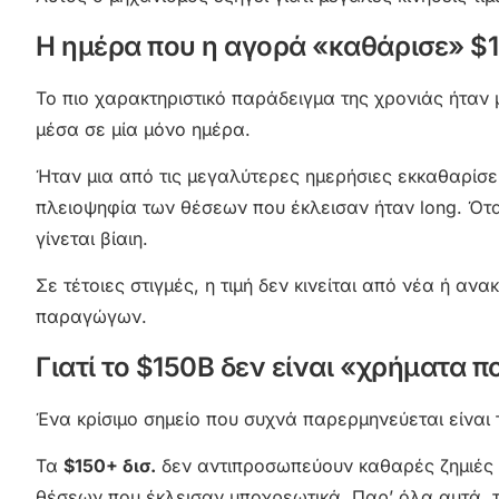
Η ημέρα που η αγορά «καθάρισε» $19
Το πιο χαρακτηριστικό παράδειγμα της χρονιάς ήταν μ
μέσα σε μία μόνο ημέρα.
Ήταν μια από τις μεγαλύτερες ημερήσιες εκκαθαρίσει
πλειοψηφία των θέσεων που έκλεισαν ήταν long. Ότα
γίνεται βίαιη.
Σε τέτοιες στιγμές, η τιμή δεν κινείται από νέα ή αν
παραγώγων.
Γιατί το $150B δεν είναι «χρήματα 
Ένα κρίσιμο σημείο που συχνά παρερμηνεύεται είναι το
Τα
$150+ δισ.
δεν αντιπροσωπεύουν καθαρές ζημιές 
θέσεων που έκλεισαν υποχρεωτικά. Παρ’ όλα αυτά, τ