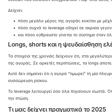
Δείχνει:
πόσο μεγάλο μέρος της αγοράς κινείται με μόχ
πόσο συχνά το leverage οδηγεί σε ακραία γεγο
και πόσο εύθραυστο γίνεται το σύστημα όταν όλο
Longs, shorts και η ψευδαίσθηση ελ
Τα στοιχεία της χρονιάς δείχνουν ότι, στα μεγαλύτερ
της αγοράς. Σε αρκετές περιπτώσεις, τα longs αποτ
Αυτό δεν σημαίνει ότι η αγορά “τιμωρεί” τη μία πλευρ
συσσώρευση ρίσκου.
Το leverage λειτουργεί όσο όλα πηγαίνουν σωστά. Ότ
την πτώση.
Τι μας δείχνει πραγματικά το 2025