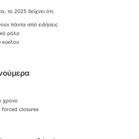
 το 2025 δείχνει ότι:
νούν πάντα από ειδήσεις
ικό ρόλο
υ κύκλου
 νούμερα
ν χρόνο
forced closures