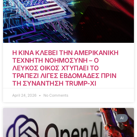
Η ΚΙΝΑ ΚΛΕΒΕΙ ΤΗΝ ΑΜΕΡΙΚΑΝΙΚΗ
ΤΕΧΝΗΤΗ ΝΟΗΜΟΣΥΝΗ – Ο
ΛΕΥΚΟΣ ΟΙΚΟΣ ΧΤΥΠΑΕΙ ΤΟ
ΤΡΑΠΕΖΙ ΛΙΓΕΣ ΕΒΔΟΜΑΔΕΣ ΠΡΙΝ
ΤΗ ΣΥΝΑΝΤΗΣΗ TRUMP-XI
April 24, 2026
No Comments
AI