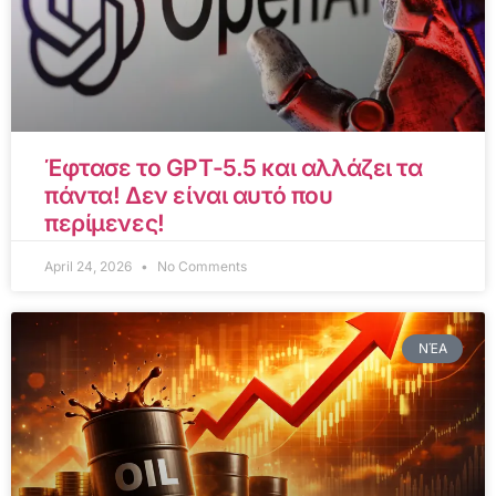
Έφτασε το GPT-5.5 και αλλάζει τα
πάντα! Δεν είναι αυτό που
περίμενες!
April 24, 2026
No Comments
ΝΈΑ