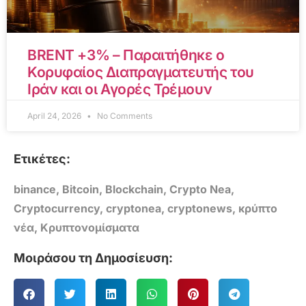
BRENT +3% – Παραιτήθηκε ο
Κορυφαίος Διαπραγματευτής του
Ιράν και οι Αγορές Τρέμουν
April 24, 2026
No Comments
Ετικέτες:
binance
,
Bitcoin
,
Blockchain
,
Crypto Nea
,
Cryptocurrency
,
cryptonea
,
cryptonews
,
κρύπτο
νέα
,
Κρυπτονομίσματα
Μοιράσου τη Δημοσίευση: