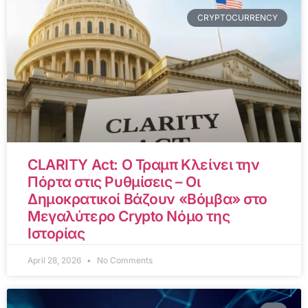
CRYPTOCURRENCY
CLARITY Act: Ο Τραμπ Κλείνει την
Πόρτα στις Ρυθμίσεις – Οι
Δημοκρατικοί Βάζουν «Βόμβα» στο
Μεγαλύτερο Crypto Νόμο της
Ιστορίας
April 28, 2026
No Comments