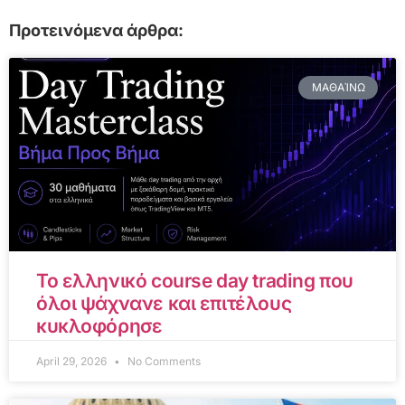
Προτεινόμενα άρθρα:
ΜΑΘΑΊΝΩ
Το ελληνικό course day trading που
όλοι ψάχνανε και επιτέλους
κυκλοφόρησε
April 29, 2026
No Comments