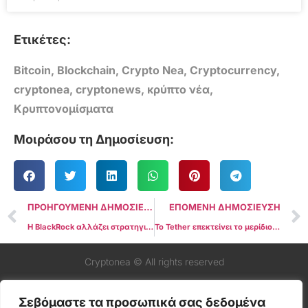
Ετικέτες:
Bitcoin
,
Blockchain
,
Crypto Nea
,
Cryptocurrency
,
cryptonea
,
cryptonews
,
κρύπτο νέα
,
Κρυπτονομίσματα
Μοιράσου τη Δημοσίευση:
ΠΡΟΗΓΟΥΜΕΝΗ ΔΗΜΟΣΙΕΥΣΗ
ΕΠΟΜΕΝΗ ΔΗΜΟΣΙΕΥΣΗ
Η BlackRock αλλάζει στρατηγική στις διαφημίσεις Bitcoin ETF
Το Tether επεκτείνει το μερίδιο αγοράς κατά 21 μονάδες το 2023, αποτελώντας τα δύο τρίτα των Stablecoins
Cryptonea © All rights reserved
Σεβόμαστε τα προσωπικά σας δεδομένα