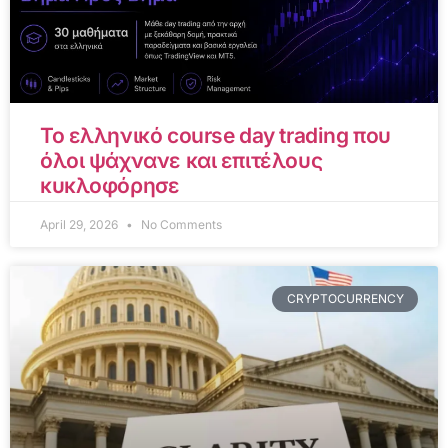
Το ελληνικό course day trading που
όλοι ψάχνανε και επιτέλους
κυκλοφόρησε
April 29, 2026
No Comments
CRYPTOCURRENCY