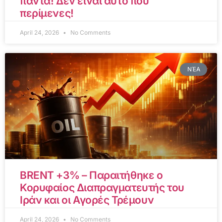
πάντα! Δεν είναι αυτό που
περίμενες!
April 24, 2026
No Comments
ΝΈΑ
BRENT +3% – Παραιτήθηκε ο
Κορυφαίος Διαπραγματευτής του
Ιράν και οι Αγορές Τρέμουν
April 24, 2026
No Comments