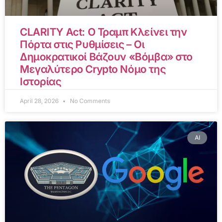
CLARITY Act: Ο Τραμπ Κλείνει την
Πόρτα στις Ρυθμίσεις – Οι
Δημοκρατικοί Βάζουν «Βόμβα» στο
Μεγαλύτερο Crypto Νόμο της
Ιστορίας
April 28, 2026
No Comments
AI