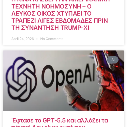
ΤΕΧΝΗΤΗ ΝΟΗΜΟΣΥΝΗ – Ο
ΛΕΥΚΟΣ ΟΙΚΟΣ ΧΤΥΠΑΕΙ ΤΟ
ΤΡΑΠΕΖΙ ΛΙΓΕΣ ΕΒΔΟΜΑΔΕΣ ΠΡΙΝ
ΤΗ ΣΥΝΑΝΤΗΣΗ TRUMP-XI
April 24, 2026
No Comments
AI
Έφτασε το GPT-5.5 και αλλάζει τα