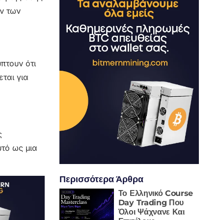
ών των
πτουν ότι
εται για
ς
τό ως μια
Περισσότερα Άρθρα
Το Ελληνικό Course
Day Trading Που
Όλοι Ψάχνανε Και