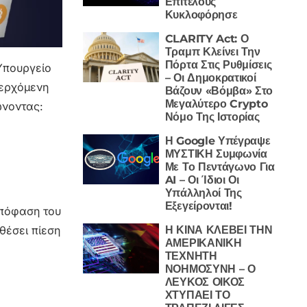
Επιτέλους
Κυκλοφόρησε
CLARITY Act: Ο
Τραμπ Κλείνει Την
Πόρτα Στις Ρυθμίσεις
 Υπουργείο
– Οι Δημοκρατικοί
περχόμενη
Βάζουν «Βόμβα» Στο
Μεγαλύτερο Crypto
ώνοντας:
Νόμο Της Ιστορίας
Η Google Υπέγραψε
ΜΥΣΤΙΚΗ Συμφωνία
Με Το Πεντάγωνο Για
AI – Οι Ίδιοι Οι
Υπάλληλοί Της
Εξεγείρονται!
απόφαση του
Η ΚΙΝΑ ΚΛΕΒΕΙ ΤΗΝ
θέσει πίεση
ΑΜΕΡΙΚΑΝΙΚΗ
ΤΕΧΝΗΤΗ
ΝΟΗΜΟΣΥΝΗ – Ο
ΛΕΥΚΟΣ ΟΙΚΟΣ
ΧΤΥΠΑΕΙ ΤΟ