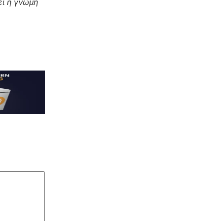
ι η γνώμη