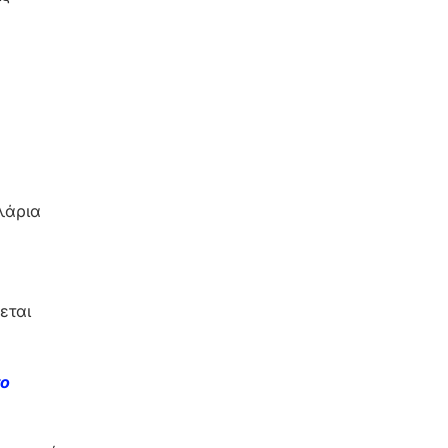
λάρια
εται
το