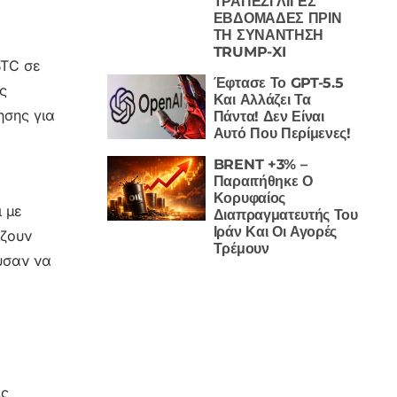
ΤΡΑΠΕΖΙ ΛΙΓΕΣ
ΕΒΔΟΜΑΔΕΣ ΠΡΙΝ
ΤΗ ΣΥΝΑΝΤΗΣΗ
TRUMP-XI
BTC σε
Έφτασε Το GPT-5.5
ς
Και Αλλάζει Τα
ησης για
Πάντα! Δεν Είναι
Αυτό Που Περίμενες!
BRENT +3% –
Παραιτήθηκε Ο
Κορυφαίος
ι με
Διαπραγματευτής Του
Ιράν Και Οι Αγορές
ίζουν
Τρέμουν
ύσαν να
ις