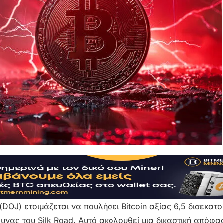
DOJ) ετοιμάζεται να πουλήσει Bitcoin αξίας 6,5 δισεκατ
υνας του Silk Road. Αυτό ακολουθεί μια δικαστική απόφα