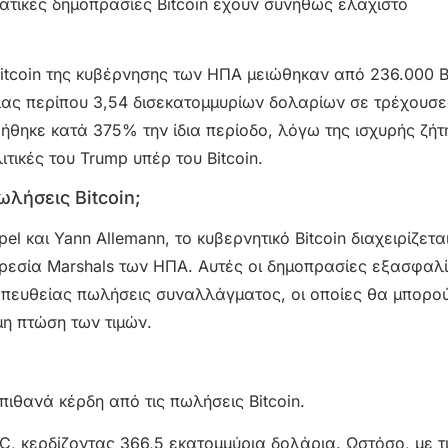
ρατικές δημοπρασίες Bitcoin έχουν συνήθως ελάχιστο
itcoin της κυβέρνησης των ΗΠΑ μειώθηκαν από 236.000 
ίας περίπου 3,54 δισεκατομμυρίων δολαρίων σε τρέχουσε
ξήθηκε κατά 375% την ίδια περίοδο, λόγω της ισχυρής ζήτ
ιτικές του Trump υπέρ του Bitcoin.
ωλήσεις Bitcoin;
l και Yann Allemann, το κυβερνητικό Bitcoin διαχειρίζετα
εσία Marshals των ΗΠΑ. Αυτές οι δημοπρασίες εξασφαλ
 απευθείας πωλήσεις συναλλάγματος, οι οποίες θα μπορο
η πτώση των τιμών.
πιθανά κέρδη από τις πωλήσεις Bitcoin.
C, κερδίζοντας 366,5 εκατομμύρια δολάρια. Ωστόσο, με τ