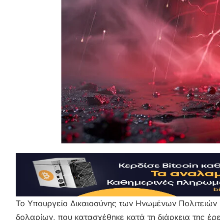
Το Υπουργείο Δικαιοσύνης των Ηνωμένων Πολιτειών (
δολαρίων, που κατασχέθηκε κατά τη διάρκεια της έρε