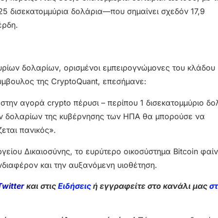
8,25 δισεκατομμύρια δολάρια—που σημαίνει σχεδόν 17,9
έρδη.
ρίων δολαρίων, ορισμένοι εμπειρογνώμονες του κλάδου
ύμβουλος της CryptoQuant, επεσήμανε:
στην αγορά crypto πέρυσι – περίπου 1 δισεκατομμύριο δο
ων δολαρίων της κυβέρνησης των ΗΠΑ θα μπορούσε να
εται πανικός».
γείου Δικαιοσύνης, το ευρύτερο οικοσύστημα Bitcoin φαίν
νδιαφέρον και την αυξανόμενη υιοθέτηση.
Twitter
και στις
Ειδήσεις
ή εγγραφείτε στο κανάλι μας
σ