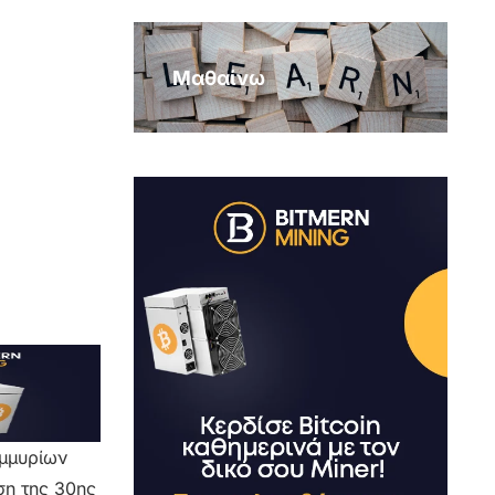
Μαθαίνω
ομμυρίων
ση της 30ης