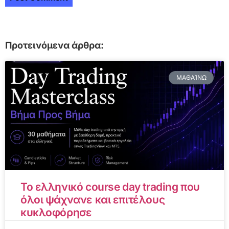
Προτεινόμενα άρθρα:
ΜΑΘΑΊΝΩ
Το ελληνικό course day trading που
όλοι ψάχνανε και επιτέλους
κυκλοφόρησε