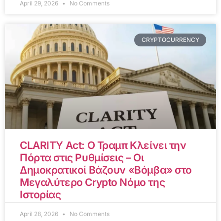
April 29, 2026
No Comments
CRYPTOCURRENCY
CLARITY Act: Ο Τραμπ Κλείνει την
Πόρτα στις Ρυθμίσεις – Οι
Δημοκρατικοί Βάζουν «Βόμβα» στο
Μεγαλύτερο Crypto Νόμο της
Ιστορίας
April 28, 2026
No Comments