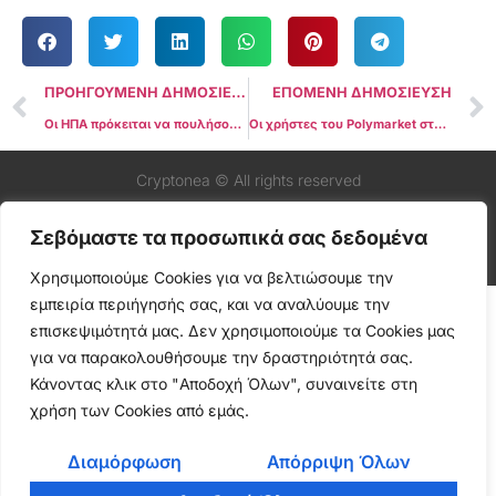
ΠΡΟΗΓΟΥΜΕΝΗ ΔΗΜΟΣΙΕΥΣΗ
ΕΠΟΜΕΝΗ ΔΗΜΟΣΙΕΥΣΗ
Οι ΗΠΑ πρόκειται να πουλήσουν 6,5 δισεκατομμύρια δολάρια σε Bitcoin- Υπάρχει κατάρρευση τιμής στο BTC;
Οι χρήστες του Polymarket στοιχηματίζουν ότι ο Biden είναι πιο πιθανό να δώσει χάρη στον SBF παρά στον Ross Ulbricht
Cryptonea © All rights reserved
Σεβόμαστε τα προσωπικά σας δεδομένα
Χρησιμοποιούμε Cookies για να βελτιώσουμε την
εμπειρία περιήγησής σας, και να αναλύουμε την
επισκεψιμότητά μας. Δεν χρησιμοποιούμε τα Cookies μας
για να παρακολουθήσουμε την δραστηριότητά σας.
Κάνοντας κλικ στο "Αποδοχή Όλων", συναινείτε στη
χρήση των Cookies από εμάς.
Διαμόρφωση
Απόρριψη Όλων