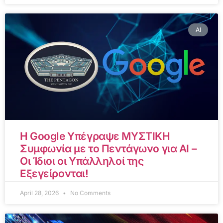
AI
Η Google Υπέγραψε ΜΥΣΤΙΚΗ
Συμφωνία με το Πεντάγωνο για AI –
Οι Ίδιοι οι Υπάλληλοί της
Εξεγείρονται!
April 28, 2026
No Comments