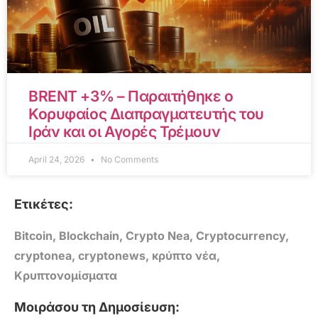
BRENT +3% – Παραιτήθηκε ο
Κορυφαίος Διαπραγματευτής του
Ιράν και οι Αγορές Τρέμουν
April 24, 2026
No Comments
Ετικέτες:
Bitcoin
,
Blockchain
,
Crypto Nea
,
Cryptocurrency
,
cryptonea
,
cryptonews
,
κρύπτο νέα
,
Κρυπτονομίσματα
Μοιράσου τη Δημοσίευση: