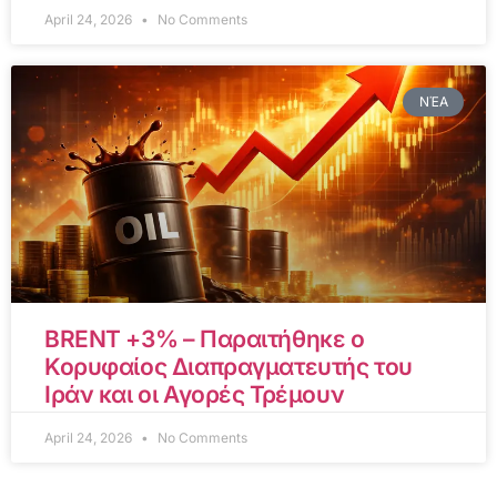
April 24, 2026
No Comments
ΝΈΑ
BRENT +3% – Παραιτήθηκε ο
Κορυφαίος Διαπραγματευτής του
Ιράν και οι Αγορές Τρέμουν
April 24, 2026
No Comments