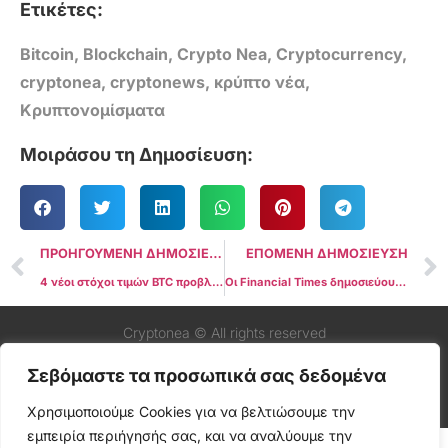
Ετικέτες:
Bitcoin
,
Blockchain
,
Crypto Nea
,
Cryptocurrency
,
cryptonea
,
cryptonews
,
κρύπτο νέα
,
Κρυπτονομίσματα
Μοιράσου τη Δημοσίευση:
ΠΡΟΗΓΟΥΜΕΝΗ ΔΗΜΟΣΙΕΥΣΗ
ΕΠΟΜΕΝΗ ΔΗΜΟΣΙΕΥΣΗ
4 νέοι στόχοι τιμών BTC προβλέπουν ότι το Bitcoin θα ξεπεράσει τα 124.000 $ μέχρι το νέο έτος
Οι Financial Times δημοσιεύουν «συγγνώμη» στους Bitcoiners μετά από 13 χρόνια κριτικής
Cryptonea © All rights reserved
Σεβόμαστε τα προσωπικά σας δεδομένα
Χρησιμοποιούμε Cookies για να βελτιώσουμε την
εμπειρία περιήγησής σας, και να αναλύουμε την