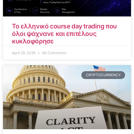
Το ελληνικό course day trading που
όλοι ψάχνανε και επιτέλους
κυκλοφόρησε
April 29, 2026
No Comments
CRYPTOCURRENCY