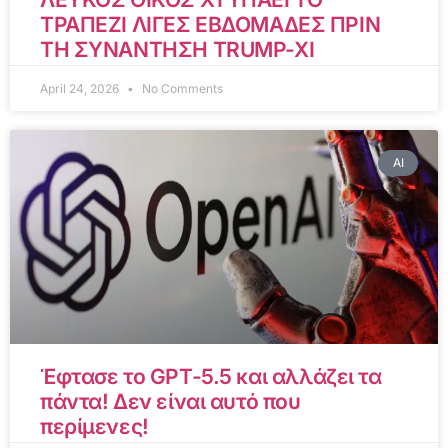
ΤΡΑΠΕΖΙ ΛΙΓΕΣ ΕΒΔΟΜΑΔΕΣ ΠΡΙΝ
ΤΗ ΣΥΝΑΝΤΗΣΗ TRUMP-XI
April 24, 2026
No Comments
AI
Έφτασε το GPT-5.5 και αλλάζει τα
πάντα! Δεν είναι αυτό που
περίμενες!