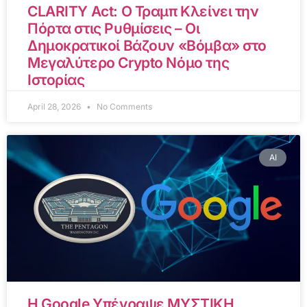
CLARITY Act: Ο Τραμπ Κλείνει την
Πόρτα στις Ρυθμίσεις – Οι
Δημοκρατικοί Βάζουν «Βόμβα» στο
Μεγαλύτερο Crypto Νόμο της
Ιστορίας
April 28, 2026
No Comments
AI
Η Google Υπέγραψε ΜΥΣΤΙΚΗ