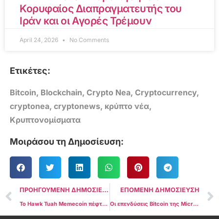
Κορυφαίος Διαπραγματευτής του
Ιράν και οι Αγορές Τρέμουν
April 24, 2026
No Comments
Ετικέτες:
Bitcoin
,
Blockchain
,
Crypto Nea
,
Cryptocurrency
,
cryptonea
,
cryptonews
,
κρύπτο νέα
,
Κρυπτονομίσματα
Μοιράσου τη Δημοσίευση:
ΠΡΟΗΓΟΥΜΕΝΗ ΔΗΜΟΣΙΕΥΣΗ
ΕΠΟΜΕΝΗ ΔΗΜΟΣΙΕΥΣΗ
Το Hawk Tuah Memecoin πέφτει 90% μετά την αντίδραση κατά την κυκλοφορία
Οι επενδύσεις Bitcoin της MicroStrategy αποφέρουν 17 δισεκατομμύρια δολάρια σε κέρδη