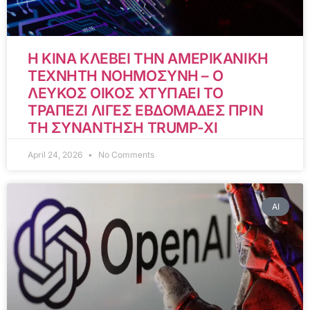
Η ΚΙΝΑ ΚΛΕΒΕΙ ΤΗΝ ΑΜΕΡΙΚΑΝΙΚΗ
ΤΕΧΝΗΤΗ ΝΟΗΜΟΣΥΝΗ – Ο
ΛΕΥΚΟΣ ΟΙΚΟΣ ΧΤΥΠΑΕΙ ΤΟ
ΤΡΑΠΕΖΙ ΛΙΓΕΣ ΕΒΔΟΜΑΔΕΣ ΠΡΙΝ
ΤΗ ΣΥΝΑΝΤΗΣΗ TRUMP-XI
April 24, 2026
No Comments
AI