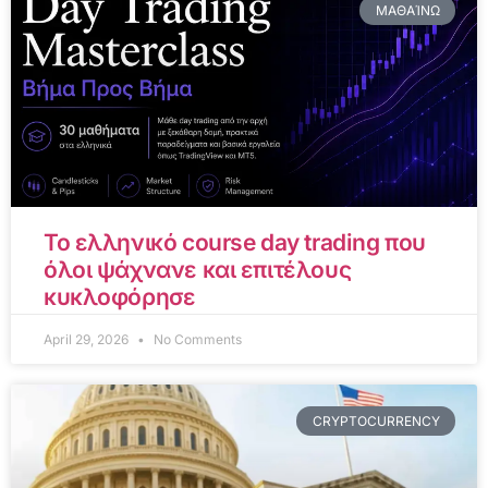
ΜΑΘΑΊΝΩ
Το ελληνικό course day trading που
όλοι ψάχνανε και επιτέλους
κυκλοφόρησε
April 29, 2026
No Comments
CRYPTOCURRENCY