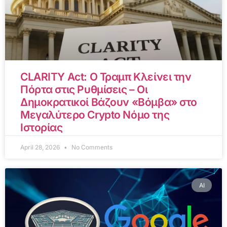
CLARITY Act: Ο Τραμπ Κλείνει την
Πόρτα στις Ρυθμίσεις – Οι
Δημοκρατικοί Βάζουν «Βόμβα» στο
Μεγαλύτερο Crypto Νόμο της
Ιστορίας
April 28, 2026
No Comments
AI