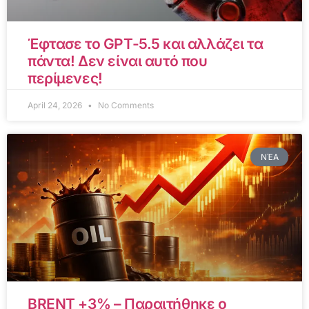
Έφτασε το GPT-5.5 και αλλάζει τα
πάντα! Δεν είναι αυτό που
περίμενες!
April 24, 2026
No Comments
ΝΈΑ
BRENT +3% – Παραιτήθηκε ο