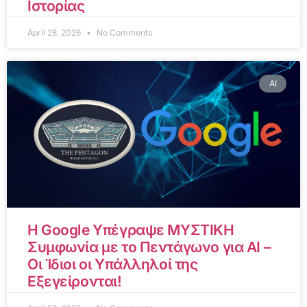
Ιστορίας
April 28, 2026
No Comments
AI
Η Google Υπέγραψε ΜΥΣΤΙΚΗ
Συμφωνία με το Πεντάγωνο για AI –
Οι Ίδιοι οι Υπάλληλοί της
Εξεγείρονται!