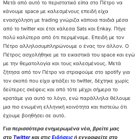
Μετά από αυτό το περιστατικό είπα στο Πέτρο να
κάνουμε space με καλεσμένους επειδή είχα
ενασχόληση με trading γνώριζα κάποια παιδιά μέσα
από το twitter και έτσι κάλεσα Sats και Enkay. Πήγε
πολύ καλύτερα από ότι περιμέναμε. Επειδή με τον
Πέτρο αλληλοσυμπληρώνουμε ο ένας τον άλλον. Ο
Πέτρος ασχολήθηκε με τα εικαστικά του space και εγώ
με την θεματολογία και τους καλεσμένους. Μετά
ζήτησα από τον Πέτρο να στραφούμε στο spotify για
τον σκοπό που είχα φτιάξει το twitter, δέχτηκε χωρίς
δεύτερες σκέψεις και από τότε μέχρι σήμερα το
κρατάμε για αυτό το λόγο, ενώ παράλληλα θέλουμε
μια πιο ενωμένη ελληνική κοινότητα και πιστεύω ότι
έχουμε βοηθήσει σε αυτό.
Γ
ια περισσότερα ενημερωμένα νέα, βρείτε μας
στο
Twitter
και στις
Ειδήσεις
ή εγγραφείτε στο