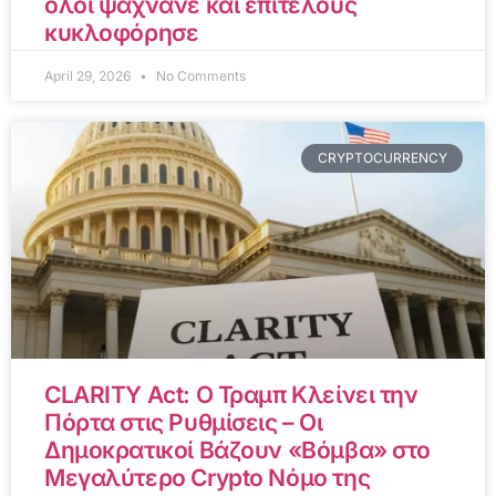
όλοι ψάχνανε και επιτέλους
κυκλοφόρησε
April 29, 2026
No Comments
CRYPTOCURRENCY
CLARITY Act: Ο Τραμπ Κλείνει την
Πόρτα στις Ρυθμίσεις – Οι
Δημοκρατικοί Βάζουν «Βόμβα» στο
Μεγαλύτερο Crypto Νόμο της