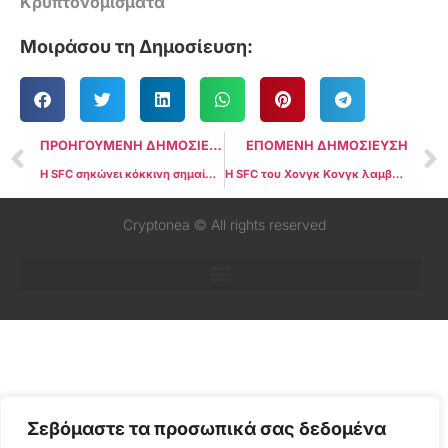
Κρυπτονομίσματα
Μοιράσου τη Δημοσίευση:
ΠΡΟΗΓΟΥΜΕΝΗ ΔΗΜΟΣΙΕΥΣΗ
ΕΠΟΜΕΝΗ ΔΗΜΟΣΙΕΥΣΗ
Η SFC σηκώνει κόκκινη σημαία για τα μη εξουσιοδοτημένα προγράμματα staking Floki
Η SFC του Χονγκ Κονγκ λαμβάνει την πρώτη αίτηση για Spot Bitcoin ETF
Cryptonea © All rights reserved
Σεβόμαστε τα προσωπικά σας δεδομένα