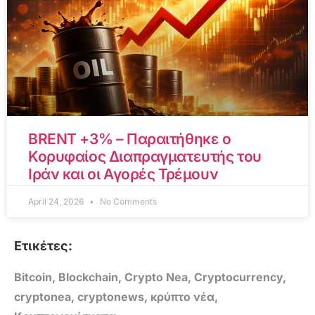
BRENT +3% – Παραιτήθηκε ο
Κορυφαίος Διαπραγματευτής του
Ιράν και οι Αγορές Τρέμουν
April 24, 2026
No Comments
Ετικέτες:
Bitcoin
,
Blockchain
,
Crypto Nea
,
Cryptocurrency
,
cryptonea
,
cryptonews
,
κρύπτο νέα
,