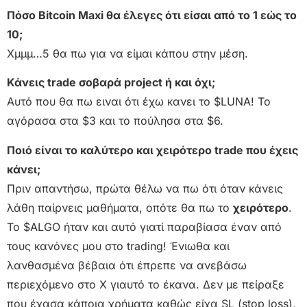
Πόσο Bitcoin Maxi θα έλεγες ότι είσαι από το 1 εώς το
10;
Χμμμ…5 θα πω για να είμαι κάπου στην μέση.
Κάνεις trade σοβαρά project ή και όχι;
Αυτό που θα πω ειναι ότι έχω κανει το $LUNA! Το
αγόρασα στα $3 και το πούλησα στα $6.
Ποιό είναι το καλύτερo και χειρότερο trade που έχεις
κάνει;
Πριν απαντήσω, πρώτα θέλω να πω ότι όταν κάνεις
λάθη παίρνεις μαθήματα, οπότε θα πω το
χειρότερο
.
Το $ALGO ήταν και αυτό γιατί παραβίασα έναν από
τους κανόνες μου στο trading! Ένιωθα και
λανθασμένα βέβαια ότι έπρεπε να ανεβάσω
περιεχόμενο στο Χ γιαυτό το έκανα. Δεν με πείραξε
που έχασα κάποια χρήματα καθώς είχα SL (stop loss),