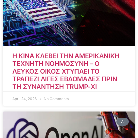
Η ΚΙΝΑ ΚΛΕΒΕΙ ΤΗΝ ΑΜΕΡΙΚΑΝΙΚΗ
ΤΕΧΝΗΤΗ ΝΟΗΜΟΣΥΝΗ – Ο
ΛΕΥΚΟΣ ΟΙΚΟΣ ΧΤΥΠΑΕΙ ΤΟ
ΤΡΑΠΕΖΙ ΛΙΓΕΣ ΕΒΔΟΜΑΔΕΣ ΠΡΙΝ
ΤΗ ΣΥΝΑΝΤΗΣΗ TRUMP-XI
April 24, 2026
No Comments
AI