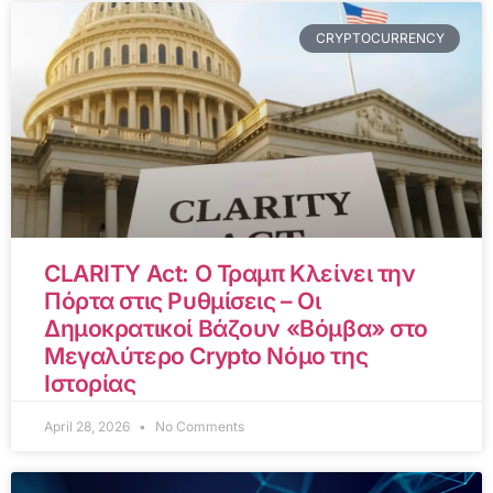
CRYPTOCURRENCY
CLARITY Act: Ο Τραμπ Κλείνει την
Πόρτα στις Ρυθμίσεις – Οι
Δημοκρατικοί Βάζουν «Βόμβα» στο
Μεγαλύτερο Crypto Νόμο της
Ιστορίας
April 28, 2026
No Comments