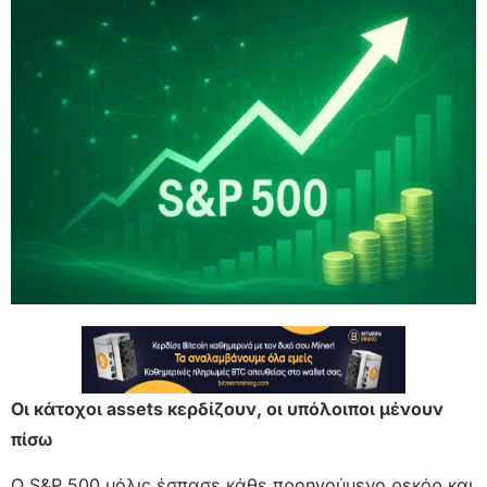
Οι κάτοχοι assets κερδίζουν, οι υπόλοιποι μένουν
πίσω
Ο S&P 500 μόλις έσπασε κάθε προηγούμενο ρεκόρ και