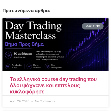
Προτεινόμενα άρθρα:
ΜΑΘΑΊΝΩ
Το ελληνικό course day trading που
όλοι ψάχνανε και επιτέλους
κυκλοφόρησε
April 29, 2026
No Comments