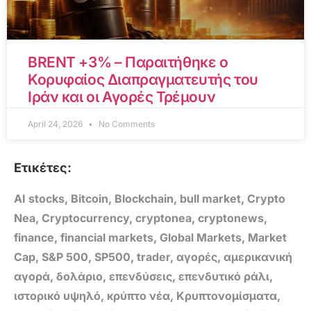
BRENT +3% – Παραιτήθηκε ο
Κορυφαίος Διαπραγματευτής του
Ιράν και οι Αγορές Τρέμουν
April 24, 2026
No Comments
Ετικέτες:
AI stocks
,
Bitcoin
,
Blockchain
,
bull market
,
Crypto
Nea
,
Cryptocurrency
,
cryptonea
,
cryptonews
,
finance
,
financial markets
,
Global Markets
,
Market
Cap
,
S&P 500
,
SP500
,
trader
,
αγορές
,
αμερικανική
αγορά
,
δολάριο
,
επενδύσεις
,
επενδυτικό ράλι
,
ιστορικό υψηλό
,
κρύπτο νέα
,
Κρυπτονομίσματα
,