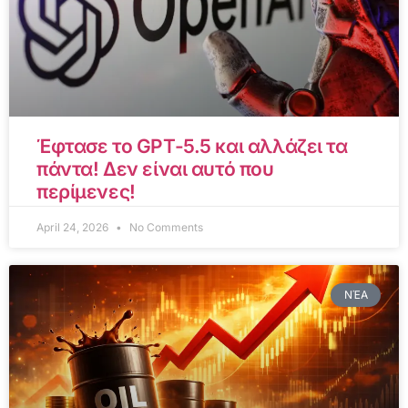
Έφτασε το GPT-5.5 και αλλάζει τα
πάντα! Δεν είναι αυτό που
περίμενες!
April 24, 2026
No Comments
ΝΈΑ