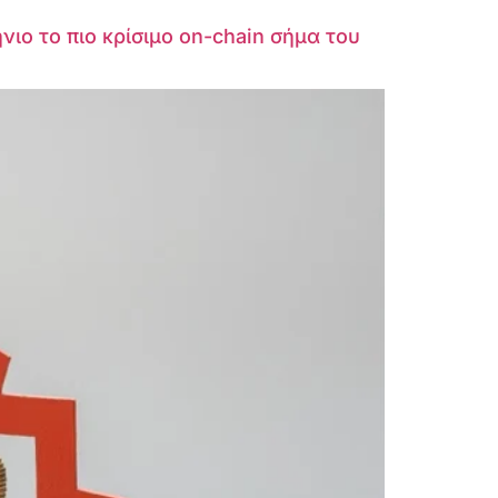
νιο το πιο κρίσιμο on-chain σήμα του