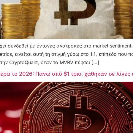
έχει συνδεθεί με έντονες ανατροπές στο market sentiment.
metrics, κινείται αυτή τη στιγμή γύρω στο 1.1, επίπεδο π
την CryptoQuant, όταν το MVRV πέφτει […]
μέρα το 2026: Πάνω από $1 τρισ. χάθηκαν σε λίγες