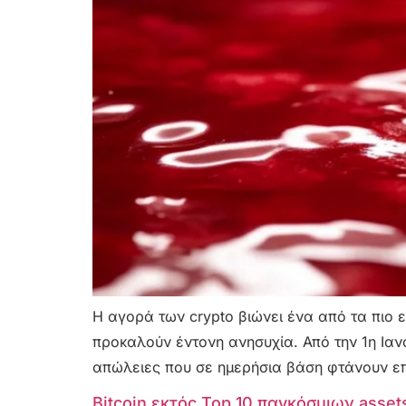
Η αγορά των crypto βιώνει ένα από τα πιο
προκαλούν έντονη ανησυχία. Από την 1η Ιαν
απώλειες που σε ημερήσια βάση φτάνουν επί
Bitcoin εκτός Top 10 παγκόσμιων asse