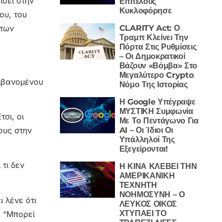
ίσει στην
Επιτέλους
Κυκλοφόρησε
ου, του
CLARITY Act: Ο
 των
Τραμπ Κλείνει Την
Πόρτα Στις Ρυθμίσεις
– Οι Δημοκρατικοί
Βάζουν «Βόμβα» Στο
Μεγαλύτερο Crypto
αμβανομένου
Νόμο Της Ιστορίας
Η Google Υπέγραψε
ΜΥΣΤΙΚΗ Συμφωνία
σι, οι
Με Το Πεντάγωνο Για
AI – Οι Ίδιοι Οι
ους στην
Υπάλληλοί Της
Εξεγείρονται!
 τι δεν
Η ΚΙΝΑ ΚΛΕΒΕΙ ΤΗΝ
ΑΜΕΡΙΚΑΝΙΚΗ
ΤΕΧΝΗΤΗ
ΝΟΗΜΟΣΥΝΗ – Ο
 λένε ότι
ΛΕΥΚΟΣ ΟΙΚΟΣ
ΧΤΥΠΑΕΙ ΤΟ
. “Μπορεί