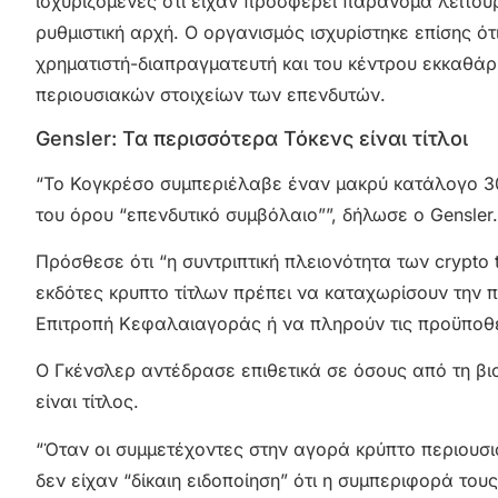
ισχυριζόμενες ότι είχαν προσφέρει παράνομα λειτου
ρυθμιστική αρχή. Ο οργανισμός ισχυρίστηκε επίσης ότ
χρηματιστή-διαπραγματευτή και του κέντρου εκκαθάρ
περιουσιακών στοιχείων των επενδυτών.
Gensler: Τα περισσότερα Τόκενς είναι τίτλοι
“Το Κογκρέσο συμπεριέλαβε έναν μακρύ κατάλογο 30
του όρου “επενδυτικό συμβόλαιο””, δήλωσε ο Gensler.
Πρόσθεσε ότι “η συντριπτική πλειονότητα των crypto 
εκδότες κρυπτο τίτλων πρέπει να καταχωρίσουν την
Επιτροπή Κεφαλαιαγοράς ή να πληρούν τις προϋποθέ
Ο Γκένσλερ αντέδρασε επιθετικά σε όσους από τη βιομη
είναι τίτλος.
“Όταν οι συμμετέχοντες στην αγορά κρύπτο περιουσια
δεν είχαν “δίκαιη ειδοποίηση” ότι η συμπεριφορά του