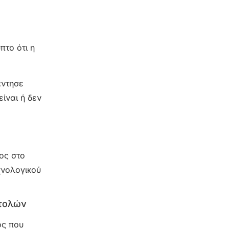
πτο ότι η
άντησε
ίναι ή δεν
ος στο
χνολογικού
ντολών
ός που