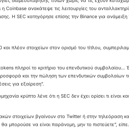
ργίες διαμεσολάβησης τίτλων χωρίς να τις έχουν καταχωρ
ι η Coinbase ανακάτεψε τις λειτουργίες του ανταλλακτηρί
ισης. Η SEC κατηγόρησε επίσης την Binance για ανάμειξη
 και πλέον στοιχείων στον ορισμό του τίτλου, συμπεριλ
tokens πληροί το κριτήριο του επενδυτικού συμβολαίου… Έτ
 προσφορά και την πώληση των επενδυτικών συμβολαίων τ
σεις για εξαίρεση”.
χανία κρύπτο λένε ότι η SEC δεν έχει ορίσει τι είναι και
κών στοιχείων βγαίνουν στο Twitter ή στην τηλεόραση και
ς θα μπορούσε να είναι παράνομη, μην το πιστεύετε”, είπε