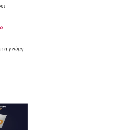
ει
το
ι η γνώμη