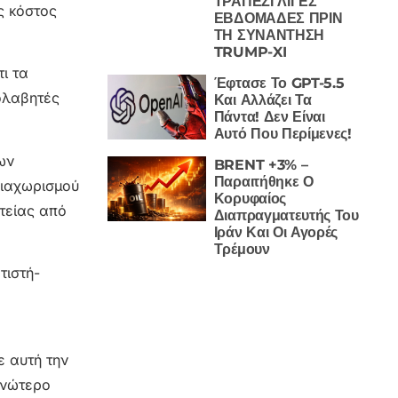
ΤΡΑΠΕΖΙ ΛΙΓΕΣ
ς κόστος
ΕΒΔΟΜΑΔΕΣ ΠΡΙΝ
ΤΗ ΣΥΝΑΝΤΗΣΗ
TRUMP-XI
ι τα
Έφτασε Το GPT-5.5
σολαβητές
Και Αλλάζει Τα
Πάντα! Δεν Είναι
Αυτό Που Περίμενες!
ων
BRENT +3% –
Παραιτήθηκε Ο
διαχωρισμού
Κορυφαίος
τείας από
Διαπραγματευτής Του
Ιράν Και Οι Αγορές
Τρέμουν
τιστή-
ε αυτή την
 ανώτερο