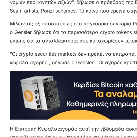
νόμων περί κινητών αξιών”, δήλωσε ο πρόεδρος της Ε
Scam artists. Ponzi schemes. Το κοινό που έμεινε στη
Μιλώντας εξ αποστάσεως στο παγκόσμιο συνέδριο Pip
ο Gensler δήλωσε ότι τα περισσότερα crypto tokens ε
επίσης ότι τα ανταλλακτήρια που καταχωρίζουν τέτοι
“Οι crypto securities markets δεν πρέπει να επιτραπ
κεφαλαιαγορές”, δήλωσε ο Gensler. “Οι αγορές κρύπ
Η Επιτροπή Κεφαλαιαγοράς αυτή την εβδομάδα άσκησ