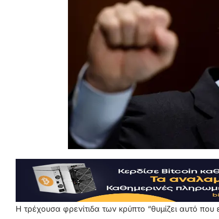
Η τρέχουσα φρενίτιδα των κρύπτο “θυμίζει αυτό που 