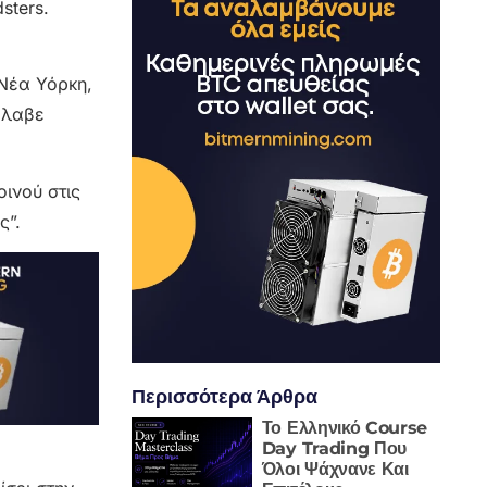
sters.
 Νέα Υόρκη,
νέλαβε
οινού στις
ς”.
Περισσότερα Άρθρα
Το Ελληνικό Course
Day Trading Που
Όλοι Ψάχνανε Και