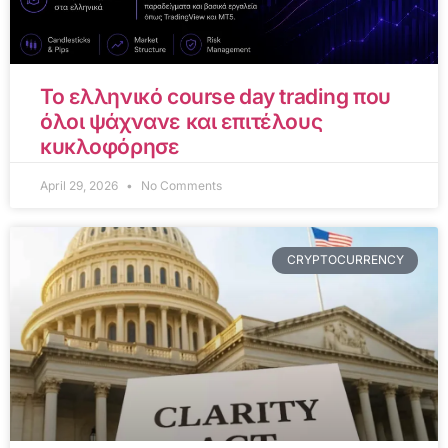
Το ελληνικό course day trading που
όλοι ψάχνανε και επιτέλους
κυκλοφόρησε
April 29, 2026
No Comments
CRYPTOCURRENCY