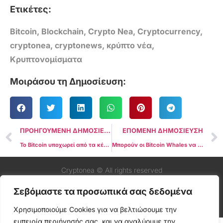
Ετικέτες:
Bitcoin
,
Blockchain
,
Crypto Nea
,
Cryptocurrency
,
cryptonea
,
cryptonews
,
κρύπτο νέα
,
Κρυπτονομίσματα
Μοιράσου τη Δημοσίευση:
ΠΡΟΗΓΟΥΜΕΝΗ ΔΗΜΟΣΙΕΥΣΗ
ΕΠΟΜΕΝΗ ΔΗΜΟΣΙΕΥΣΗ
Το Bitcoin υποχωρεί από τα κέρδη καθώς οι ενέργειες της Fed αποτρέπουν το ράλι στα $70.000
Μπορούν οι Bitcoin Whales να υπερασπιστούν την τιμή του BTC έναντι πιθανής πτώσης στα $48K;
Cryptonea © All rights reserved
Σεβόμαστε τα προσωπικά σας δεδομένα
Χρησιμοποιούμε Cookies για να βελτιώσουμε την
εμπειρία περιήγησής σας, και να αναλύουμε την