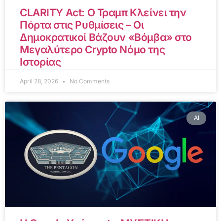
CLARITY Act: Ο Τραμπ Κλείνει την
Πόρτα στις Ρυθμίσεις – Οι
Δημοκρατικοί Βάζουν «Βόμβα» στο
Μεγαλύτερο Crypto Νόμο της
Ιστορίας
April 28, 2026
No Comments
AI