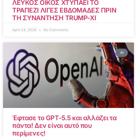
ΛΕΥΚΟΣ ΟΙΚΟΣ ΧΤΥΠΑΕΙ ΤΟ
ΤΡΑΠΕΖΙ ΛΙΓΕΣ ΕΒΔΟΜΑΔΕΣ ΠΡΙΝ
ΤΗ ΣΥΝΑΝΤΗΣΗ TRUMP-XI
April 24, 2026
No Comments
AI
Έφτασε το GPT-5.5 και αλλάζει τα
πάντα! Δεν είναι αυτό που
περίμενες!