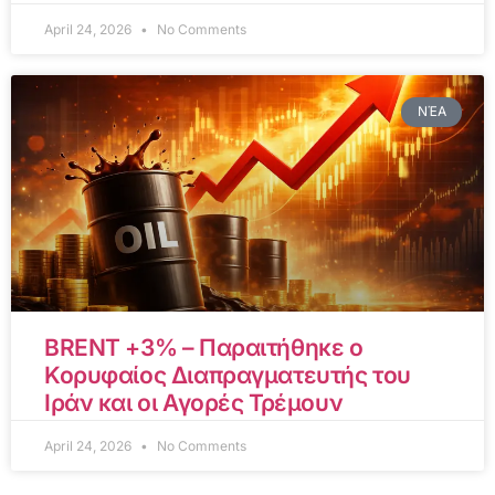
April 24, 2026
No Comments
ΝΈΑ
BRENT +3% – Παραιτήθηκε ο
Κορυφαίος Διαπραγματευτής του
Ιράν και οι Αγορές Τρέμουν
April 24, 2026
No Comments