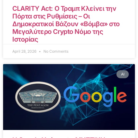
CLARITY Act: Ο Τραμπ Κλείνει την
Πόρτα στις Ρυθμίσεις – Οι
Δημοκρατικοί Βάζουν «Βόμβα» στο
Μεγαλύτερο Crypto Νόμο της
Ιστορίας
April 28, 2026
No Comments
AI