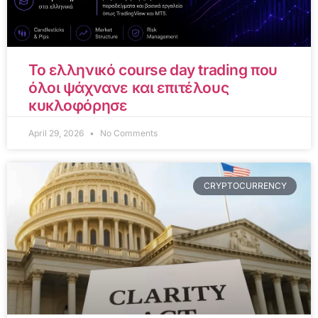
Το ελληνικό course day trading που
όλοι ψάχνανε και επιτέλους
κυκλοφόρησε
April 29, 2026
No Comments
CRYPTOCURRENCY