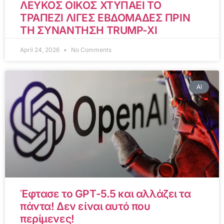
ΛΕΥΚΟΣ ΟΙΚΟΣ ΧΤΥΠΑΕΙ ΤΟ
ΤΡΑΠΕΖΙ ΛΙΓΕΣ ΕΒΔΟΜΑΔΕΣ ΠΡΙΝ
ΤΗ ΣΥΝΑΝΤΗΣΗ TRUMP-XI
April 24, 2026
No Comments
AI
Έφτασε το GPT-5.5 και αλλάζει τα
πάντα! Δεν είναι αυτό που
περίμενες!