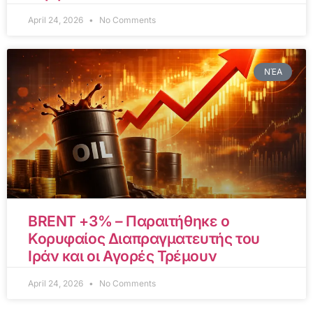
April 24, 2026
No Comments
ΝΈΑ
BRENT +3% – Παραιτήθηκε ο
Κορυφαίος Διαπραγματευτής του
Ιράν και οι Αγορές Τρέμουν
April 24, 2026
No Comments