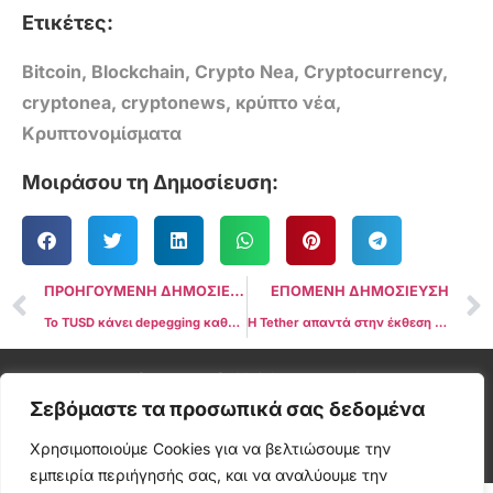
Ετικέτες:
Bitcoin
,
Blockchain
,
Crypto Nea
,
Cryptocurrency
,
cryptonea
,
cryptonews
,
κρύπτο νέα
,
Κρυπτονομίσματα
Μοιράσου τη Δημοσίευση:
ΠΡΟΗΓΟΥΜΕΝΗ ΔΗΜΟΣΙΕΥΣΗ
ΕΠΟΜΕΝΗ ΔΗΜΟΣΙΕΥΣΗ
Το TUSD κάνει depegging καθώς η Binance εστιάζει στο FDUSD
Η Tether απαντά στην έκθεση του ΟΗΕ που κατηγορεί τo USDT
Cryptonea © All rights reserved
Σεβόμαστε τα προσωπικά σας δεδομένα
Χρησιμοποιούμε Cookies για να βελτιώσουμε την
εμπειρία περιήγησής σας, και να αναλύουμε την