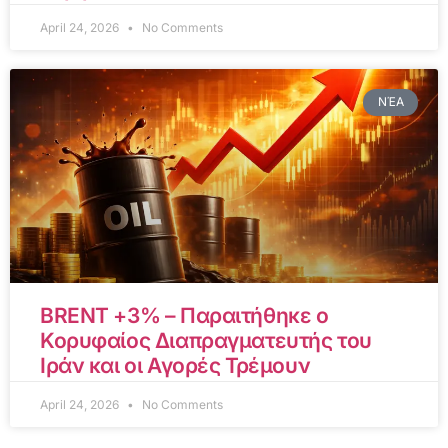
April 24, 2026
No Comments
ΝΈΑ
BRENT +3% – Παραιτήθηκε ο
Κορυφαίος Διαπραγματευτής του
Ιράν και οι Αγορές Τρέμουν
April 24, 2026
No Comments