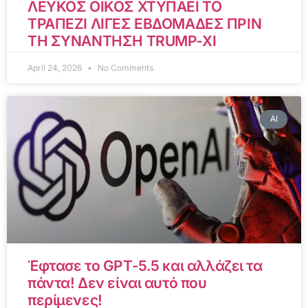
ΛΕΥΚΟΣ ΟΙΚΟΣ ΧΤΥΠΑΕΙ ΤΟ
ΤΡΑΠΕΖΙ ΛΙΓΕΣ ΕΒΔΟΜΑΔΕΣ ΠΡΙΝ
ΤΗ ΣΥΝΑΝΤΗΣΗ TRUMP-XI
April 24, 2026
No Comments
AI
Έφτασε το GPT-5.5 και αλλάζει τα
πάντα! Δεν είναι αυτό που
περίμενες!