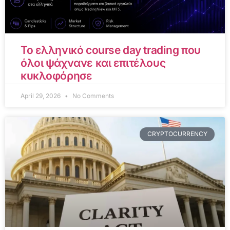
Το ελληνικό course day trading που
όλοι ψάχνανε και επιτέλους
κυκλοφόρησε
April 29, 2026
No Comments
CRYPTOCURRENCY