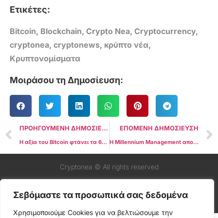
Ετικέτες:
Bitcoin
,
Blockchain
,
Crypto Nea
,
Cryptocurrency
,
cryptonea
,
cryptonews
,
κρύπτο νέα
,
Κρυπτονομίσματα
Μοιράσου τη Δημοσίευση:
ΠΡΟΗΓΟΥΜΕΝΗ ΔΗΜΟΣΙΕΥΣΗ
ΕΠΟΜΕΝΗ ΔΗΜΟΣΙΕΥΣΗ
Η αξία του Bitcoin φτάνει τα 65 χιλιάδες δολάρια εν μέσω CPI των ΗΠΑ που δείχνει τον χαμηλότερο Core Inflation σε τρία χρόνια
Η Millennium Management αποκαλύπτει επενδύσεις ύψους 2 δισεκατομμυρίων δολαρίων σε Bitcoin ETFs
Cryptonea © All rights reserved
Σεβόμαστε τα προσωπικά σας δεδομένα
Χρησιμοποιούμε Cookies για να βελτιώσουμε την