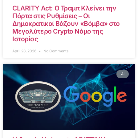
CLARITY Act: Ο Τραμπ Κλείνει την
Πόρτα στις Ρυθμίσεις – Οι
Δημοκρατικοί Βάζουν «Βόμβα» στο
Μεγαλύτερο Crypto Νόμο της
Ιστορίας
April 28, 2026
No Comments
AI