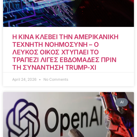
Η ΚΙΝΑ ΚΛΕΒΕΙ ΤΗΝ ΑΜΕΡΙΚΑΝΙΚΗ
ΤΕΧΝΗΤΗ ΝΟΗΜΟΣΥΝΗ – Ο
ΛΕΥΚΟΣ ΟΙΚΟΣ ΧΤΥΠΑΕΙ ΤΟ
ΤΡΑΠΕΖΙ ΛΙΓΕΣ ΕΒΔΟΜΑΔΕΣ ΠΡΙΝ
ΤΗ ΣΥΝΑΝΤΗΣΗ TRUMP-XI
April 24, 2026
No Comments
AI