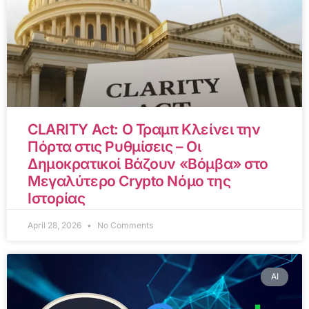
CLARITY Act: Ο Τραμπ Κλείνει την
Πόρτα στις Ρυθμίσεις – Οι
Δημοκρατικοί Βάζουν «Βόμβα» στο
Μεγαλύτερο Crypto Νόμο της
Ιστορίας
April 28, 2026
No Comments
AI