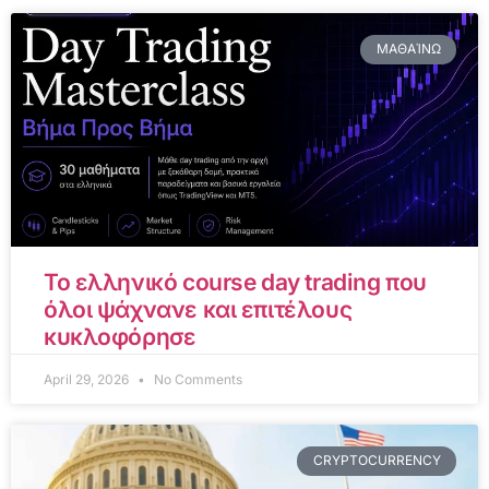
ΜΑΘΑΊΝΩ
Το ελληνικό course day trading που
όλοι ψάχνανε και επιτέλους
κυκλοφόρησε
April 29, 2026
No Comments
CRYPTOCURRENCY