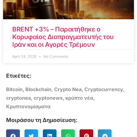
BRENT +3% – Παραιτήθηκε ο
Κορυφαίος Διαπραγματευτής του
Ιράν και οι Αγορές Τρέμουν
April 24, 2026
No Comments
Ετικέτες:
Bitcoin
,
Blockchain
,
Crypto Nea
,
Cryptocurrency
,
cryptonea
,
cryptonews
,
κρύπτο νέα
,
Κρυπτονομίσματα
Μοιράσου τη Δημοσίευση: