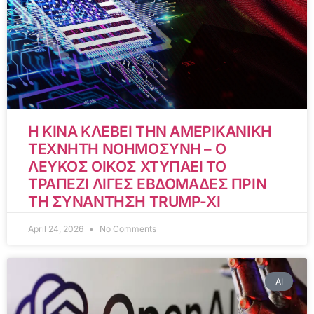
Η ΚΙΝΑ ΚΛΕΒΕΙ ΤΗΝ ΑΜΕΡΙΚΑΝΙΚΗ
ΤΕΧΝΗΤΗ ΝΟΗΜΟΣΥΝΗ – Ο
ΛΕΥΚΟΣ ΟΙΚΟΣ ΧΤΥΠΑΕΙ ΤΟ
ΤΡΑΠΕΖΙ ΛΙΓΕΣ ΕΒΔΟΜΑΔΕΣ ΠΡΙΝ
ΤΗ ΣΥΝΑΝΤΗΣΗ TRUMP-XI
April 24, 2026
No Comments
AI