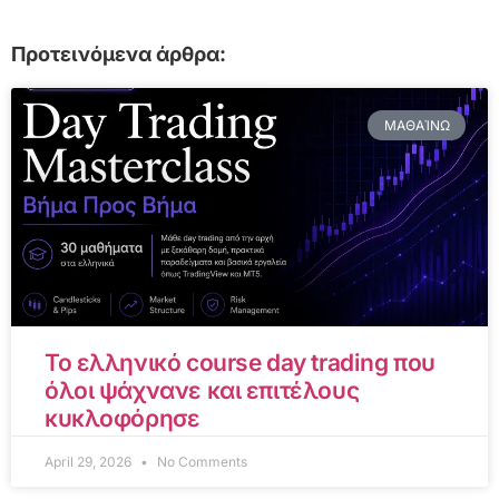
Προτεινόμενα άρθρα:
ΜΑΘΑΊΝΩ
Το ελληνικό course day trading που
όλοι ψάχνανε και επιτέλους
κυκλοφόρησε
April 29, 2026
No Comments