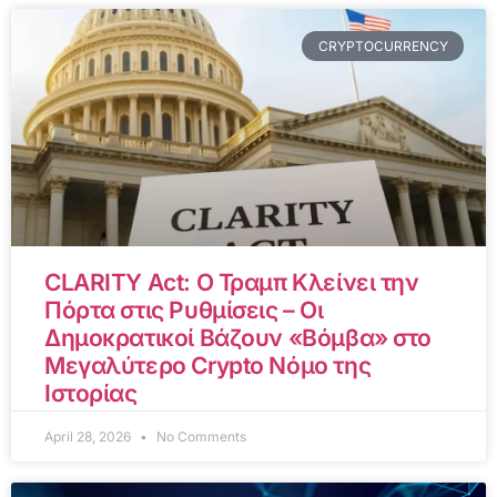
CRYPTOCURRENCY
CLARITY Act: Ο Τραμπ Κλείνει την
Πόρτα στις Ρυθμίσεις – Οι
Δημοκρατικοί Βάζουν «Βόμβα» στο
Μεγαλύτερο Crypto Νόμο της
Ιστορίας
April 28, 2026
No Comments