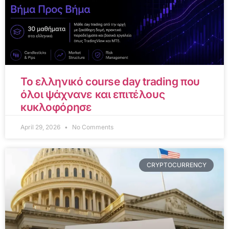
Το ελληνικό course day trading που
όλοι ψάχνανε και επιτέλους
κυκλοφόρησε
April 29, 2026
No Comments
CRYPTOCURRENCY