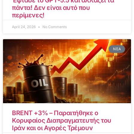
Έφτασε το GPT-5.5 και αλλάζει τα
πάντα! Δεν είναι αυτό που
περίμενες!
April 24, 2026
No Comments
ΝΈΑ
BRENT +3% – Παραιτήθηκε ο
Κορυφαίος Διαπραγματευτής του
Ιράν και οι Αγορές Τρέμουν