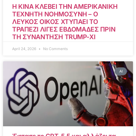
Η ΚΙΝΑ ΚΛΕΒΕΙ ΤΗΝ ΑΜΕΡΙΚΑΝΙΚΗ
ΤΕΧΝΗΤΗ ΝΟΗΜΟΣΥΝΗ – Ο
ΛΕΥΚΟΣ ΟΙΚΟΣ ΧΤΥΠΑΕΙ ΤΟ
ΤΡΑΠΕΖΙ ΛΙΓΕΣ ΕΒΔΟΜΑΔΕΣ ΠΡΙΝ
ΤΗ ΣΥΝΑΝΤΗΣΗ TRUMP-XI
April 24, 2026
No Comments
AI