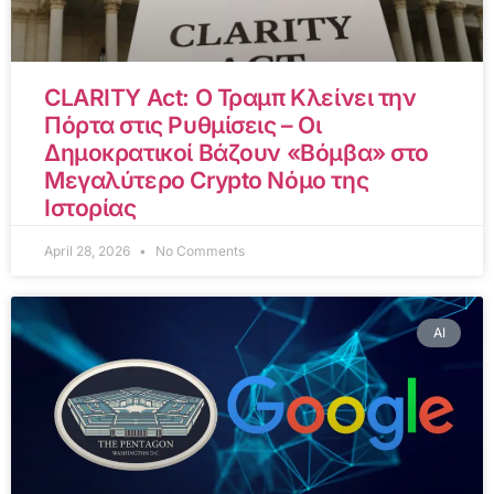
CLARITY Act: Ο Τραμπ Κλείνει την
Πόρτα στις Ρυθμίσεις – Οι
Δημοκρατικοί Βάζουν «Βόμβα» στο
Μεγαλύτερο Crypto Νόμο της
Ιστορίας
April 28, 2026
No Comments
AI