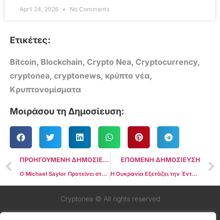
April 24, 2026
No Comments
Ετικέτες:
Bitcoin
,
Blockchain
,
Crypto Nea
,
Cryptocurrency
,
cryptonea
,
cryptonews
,
κρύπτο νέα
,
Κρυπτονομίσματα
Μοιράσου τη Δημοσίευση:
ΠΡΟΗΓΟΥΜΕΝΗ ΔΗΜΟΣΙΕΥΣΗ
ΕΠΟΜΕΝΗ ΔΗΜΟΣΙΕΥΣΗ
Ο Michael Saylor Προτείνει στην Apple να Αγοράσει Bitcoin, Καθώς το Πρόγραμμα Επαναγοράς Μετοχών Δεν Αποδίδει
Η Ουκρανία Εξετάζει την Ένταξη Κρυπτονομισμάτων στα Εθνικά Αποθέματα
Cryptonea © All rights reserved