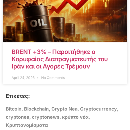
BRENT +3% – Παραιτήθηκε ο
Κορυφαίος Διαπραγματευτής του
Ιράν και οι Αγορές Τρέμουν
April 24, 2026
No Comments
Ετικέτες:
Bitcoin
,
Blockchain
,
Crypto Nea
,
Cryptocurrency
,
cryptonea
,
cryptonews
,
κρύπτο νέα
,
Κρυπτονομίσματα