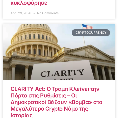
κυκλοφόρησε
April 29, 2026
No Comments
CRYPTOCURRENCY
CLARITY Act: Ο Τραμπ Κλείνει την
Πόρτα στις Ρυθμίσεις – Οι
Δημοκρατικοί Βάζουν «Βόμβα» στο
Μεγαλύτερο Crypto Νόμο της
Ιστορίας