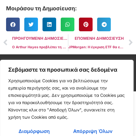
Μοιράσου τη Δημοσίευση:
ΠΡΟΗΓΟΥΜΕΝΗ ΔΗΜΟΣΙΕΥΣΗ
ΕΠΟΜΕΝΗ ΔΗΜΟΣΙΕΥΣΗ
Ο Arthur Hayes προβλέπει τη δυνατότητα του AI να προωθήσει την τιμή του Bitcoin πέρα από τα $750K
JPMorgan: Η έγκριση ETF θα ενισχύσει τη ρευστότητα του Bitcoin, αλλά αναμένεται περιορισμένος αντίκτυπος που θα αλλάξει το παιχνίδι
Cryptonea © All rights reserved
Σεβόμαστε τα προσωπικά σας δεδομένα
Χρησιμοποιούμε Cookies για να βελτιώσουμε την
εμπειρία περιήγησής σας, και να αναλύουμε την
επισκεψιμότητά μας. Δεν χρησιμοποιούμε τα Cookies μας
για να παρακολουθήσουμε την δραστηριότητά σας.
Κάνοντας κλικ στο "Αποδοχή Όλων", συναινείτε στη
χρήση των Cookies από εμάς.
Διαμόρφωση
Απόρριψη Όλων