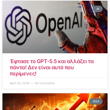
AI
Έφτασε το GPT-5.5 και αλλάζει τα
πάντα! Δεν είναι αυτό που
περίμενες!
April 24, 2026
No Comments
ΝΈΑ