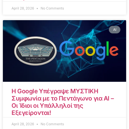
April 28, 2026
No Comments
AI
Η Google Υπέγραψε ΜΥΣΤΙΚΗ
Συμφωνία με το Πεντάγωνο για AI –
Οι Ίδιοι οι Υπάλληλοί της
Εξεγείρονται!
April 28, 2026
No Comments