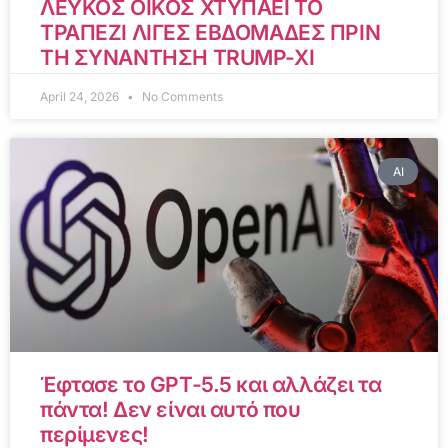
ΛΕΥΚΟΣ ΟΙΚΟΣ ΧΤΥΠΑΕΙ ΤΟ
ΤΡΑΠΕΖΙ ΛΙΓΕΣ ΕΒΔΟΜΑΔΕΣ ΠΡΙΝ
ΤΗ ΣΥΝΑΝΤΗΣΗ TRUMP-XI
April 24, 2026
No Comments
AI
Έφτασε το GPT-5.5 και αλλάζει τα
πάντα! Δεν είναι αυτό που
περίμενες!