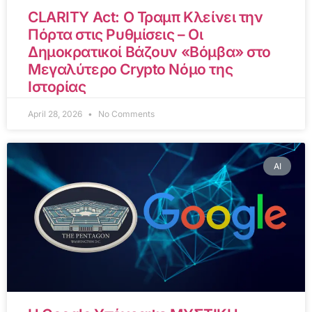
CLARITY Act: Ο Τραμπ Κλείνει την
Πόρτα στις Ρυθμίσεις – Οι
Δημοκρατικοί Βάζουν «Βόμβα» στο
Μεγαλύτερο Crypto Νόμο της
Ιστορίας
April 28, 2026
No Comments
AI