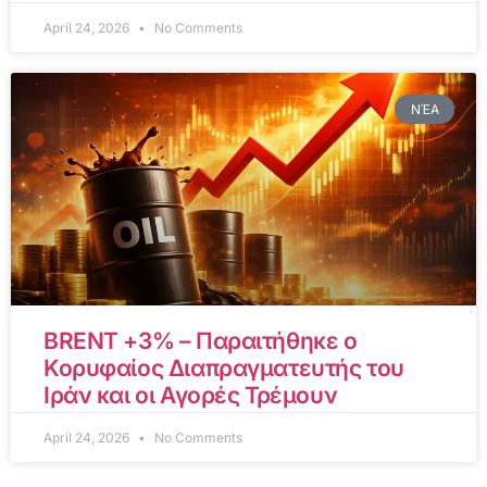
April 24, 2026
No Comments
ΝΈΑ
BRENT +3% – Παραιτήθηκε ο
Κορυφαίος Διαπραγματευτής του
Ιράν και οι Αγορές Τρέμουν
April 24, 2026
No Comments