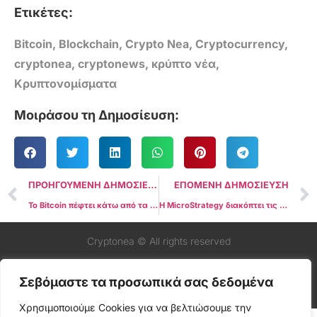
Ετικέτες:
Bitcoin
,
Blockchain
,
Crypto Nea
,
Cryptocurrency
,
cryptonea
,
cryptonews
,
κρύπτο νέα
,
Κρυπτονομίσματα
Μοιράσου τη Δημοσίευση:
ΠΡΟΗΓΟΥΜΕΝΗ ΔΗΜΟΣΙΕΥΣΗ
ΕΠΟΜΕΝΗ ΔΗΜΟΣΙΕΥΣΗ
Το Bitcoin πέφτει κάτω από τα $100.000 μετά την επιβολή δασμών από τον Ντόναλντ Τραμπ
Η MicroStrategy διακόπτει τις αγορές Bitcoin, δεσμεύεται να κρατήσει 30 δισεκατομμύρια δολάρια BTC
Cryptonea © All rights reserved
Σεβόμαστε τα προσωπικά σας δεδομένα
Χρησιμοποιούμε Cookies για να βελτιώσουμε την