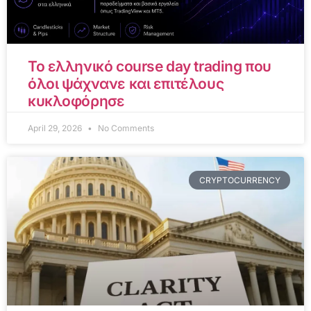
Το ελληνικό course day trading που
όλοι ψάχνανε και επιτέλους
κυκλοφόρησε
April 29, 2026
No Comments
CRYPTOCURRENCY