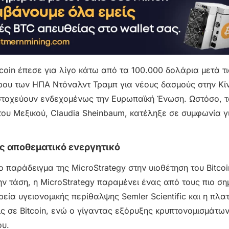
tcoin έπεσε για λίγο κάτω από τα 100.000 δολάρια μετά τι
ρου των ΗΠΑ Ντόναλντ Τραμπ για νέους δασμούς στην Κίν
στοχεύουν ενδεχομένως την Ευρωπαϊκή Ένωση. Ωστόσο, 
υ Μεξικού, Claudia Sheinbaum, κατέληξε σε συμφωνία γ
ως αποθεματικό ενεργητικό
παράδειγμα της MicroStrategy στην υιοθέτηση του Bitco
ν τάση, η MicroStrategy παραμένει ένας από τους πιο ση
ιρεία υγειονομικής περίθαλψης Semler Scientific και η πλ
ς σε Bitcoin, ενώ ο γίγαντας εξόρυξης κρυπτονομισμάτ
ου.