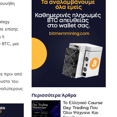
 συνήθη
ategy
σε επίσης
 η
 BTC, μια
σε πριν από
ουστο του
εγαλύτερους
Περισσότερα Άρθρα
Το Ελληνικό Course
Day Trading Που
Όλοι Ψάχνανε Και