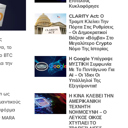
Επιτέλους
Κυκλοφόρησε
CLARITY Act: Ο
Τραμπ Κλείνει Την
Πόρτα Στις Ρυθμίσεις
– Οι Δημοκρατικοί
Βάζουν «Βόμβα» Στο
ς
Μεγαλύτερο Crypto
α, το
Νόμο Της Ιστορίας
το BTC
Η Google Υπέγραψε
ια την
ΜΥΣΤΙΚΗ Συμφωνία
Με Το Πεντάγωνο Για
AI – Οι Ίδιοι Οι
Υπάλληλοί Της
Εξεγείρονται!
in ως
Η ΚΙΝΑ ΚΛΕΒΕΙ ΤΗΝ
ΑΜΕΡΙΚΑΝΙΚΗ
μαντικούς
ΤΕΧΝΗΤΗ
ατφόρμα
ΝΟΗΜΟΣΥΝΗ – Ο
ΛΕΥΚΟΣ ΟΙΚΟΣ
ων MARA
ΧΤΥΠΑΕΙ ΤΟ