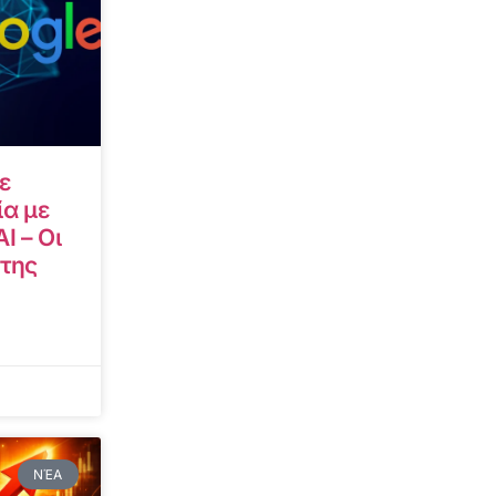
ε
α με
I – Οι
 της
ΝΈΑ