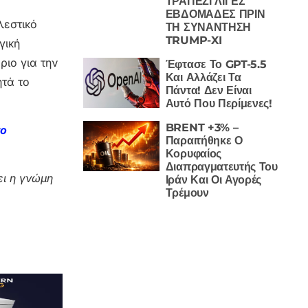
ΤΡΑΠΕΖΙ ΛΙΓΕΣ
ΕΒΔΟΜΑΔΕΣ ΠΡΙΝ
λεστικό
ΤΗ ΣΥΝΑΝΤΗΣΗ
TRUMP-XI
γική
ριο για την
Έφτασε Το GPT-5.5
Και Αλλάζει Τα
ητά το
Πάντα! Δεν Είναι
Αυτό Που Περίμενες!
BRENT +3% –
το
Παραιτήθηκε Ο
Κορυφαίος
Διαπραγματευτής Του
ι η γνώμη
Ιράν Και Οι Αγορές
Τρέμουν