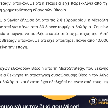
rategy, αποκάλυψε ότι η εταιρεία είχε παρεκκλίνει από τη
τη χρηματοδότηση εξαγορών Bitcoin.
 ο Saylor δήλωσε ότι από τις 2 Φεβρουαρίου, η MicroStr
γοραστεί για πάνω από 30 δισεκατομμύρια δολάρια. Σημείω
εία απέφυγε να πουλήσει καμία από τις μετοχές της. Αυτή
Strategy αποκάλυψε ότι είχε αποκτήσει πάνω από 10.000
είνη την εποχή.
εχών εξαγορών Bitcoin από τη MicroStrategy, που ξεκίνη
ρεία ξεκίνησε τη στρατηγική συσσώρευσης Bitcoin τον Αύγ
 δολάρια. και έκτοτε έχει εξελιχθεί σε έναν από τους μ