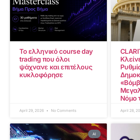
Το ελληνικό course day
CLARI
trading που όλοι
Κλείνε
ψάχνανε και επιτέλους
Ρυθμίσ
κυκλοφόρησε
Δημοκ
«Βόμβ
Μεγαλ
Νόμο 
April 29, 2026
No Comments
April 28, 
AI