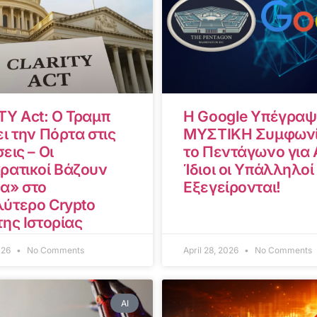
TY Act: Ο Τραμπ
Η Google Υπέγραψ
ι την Πόρτα στις
ΜΥΣΤΙΚΗ Συμφωνί
εις – Οι
το Πεντάγωνο για A
ρατικοί Βάζουν
Ίδιοι οι Υπάλληλοί
α» στο
Εξεγείρονται!
ύτερο Crypto
της Ιστορίας
2026
No Comments
April 28, 2026
No Comments
AI