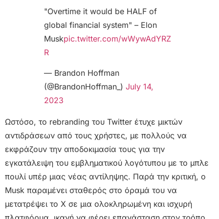
"Overtime it would be HALF of
global financial system" – Elon
Musk
pic.twitter.com/wWywAdYRZ
R
— Brandon Hoffman
(@BrandonHoffman_)
July 14,
2023
Ωστόσο, το rebranding του Twitter έτυχε μικτών
αντιδράσεων από τους χρήστες, με πολλούς να
εκφράζουν την αποδοκιμασία τους για την
εγκατάλειψη του εμβληματικού λογότυπου με το μπλε
πουλί υπέρ μιας νέας αντίληψης. Παρά την κριτική, ο
Musk παραμένει σταθερός στο όραμά του να
μετατρέψει το X σε μια ολοκληρωμένη και ισχυρή
πλατφόρμα, ικανή να φέρει επανάσταση στον τρόπο