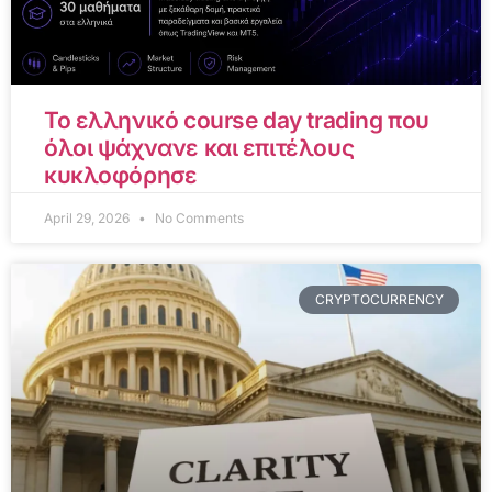
Το ελληνικό course day trading που
όλοι ψάχνανε και επιτέλους
κυκλοφόρησε
April 29, 2026
No Comments
CRYPTOCURRENCY