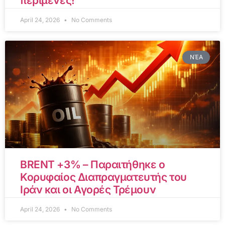
περίμενες!
April 24, 2026
No Comments
ΝΈΑ
BRENT +3% – Παραιτήθηκε ο
Κορυφαίος Διαπραγματευτής του
Ιράν και οι Αγορές Τρέμουν
April 24, 2026
No Comments