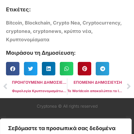
Ετικέτες:
Bitcoin
,
Blockchain
,
Crypto Nea
,
Cryptocurrency
,
cryptonea
,
cryptonews
,
κρύπτο νέα
,
Κρυπτονομίσματα
Μοιράσου τη Δημοσίευση:
ΠΡΟΗΓΟΥΜΕΝΗ ΔΗΜΟΣΙΕΥΣΗ
ΕΠΟΜΕΝΗ ΔΗΜΟΣΙΕΥΣΗ
Φορολογία Κρυπτονομισμάτων στην Ελλάδα: Πληροφορίες από μια συνομιλία μεταξύ του Γιάννη Ανδρέου και του Χρήστου Καβαλλάρη
Το Worldcoin αποκαλύπτει το Identity Token: Πρωτοποριακή διάκριση Human-Bot στον ψηφιακό κόσμο
Cryptonea © All rights reserved
Σεβόμαστε τα προσωπικά σας δεδομένα