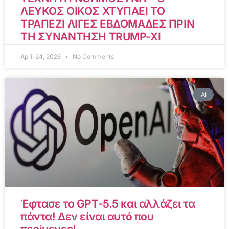
ΛΕΥΚΟΣ ΟΙΚΟΣ ΧΤΥΠΑΕΙ ΤΟ
ΤΡΑΠΕΖΙ ΛΙΓΕΣ ΕΒΔΟΜΑΔΕΣ ΠΡΙΝ
ΤΗ ΣΥΝΑΝΤΗΣΗ TRUMP-XI
April 24, 2026
No Comments
AI
Έφτασε το GPT-5.5 και αλλάζει τα
πάντα! Δεν είναι αυτό που