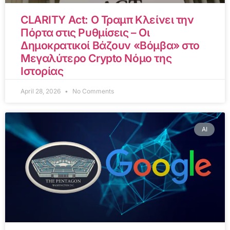
CLARITY Act: Ο Τραμπ Κλείνει την
Πόρτα στις Ρυθμίσεις – Οι
Δημοκρατικοί Βάζουν «Βόμβα» στο
Μεγαλύτερο Crypto Νόμο της
Ιστορίας
April 28, 2026
No Comments
AI