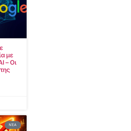
ε
α με
I – Οι
 της
ΝΈΑ