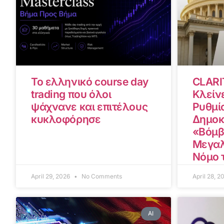
Το ελληνικό course day
CLARI
trading που όλοι
Κλείνε
ψάχνανε και επιτέλους
Ρυθμίσ
κυκλοφόρησε
Δημοκ
«Βόμβ
Μεγαλ
Νόμο 
April 29, 2026
No Comments
April 28, 
AI