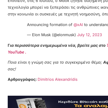
Επιπλέον, στις 6 Ιουλίου, ο Μασκ ζήτησε αυξημένη ρυ
τεχνολογία μπορεί να ξεπεράσει τις ανθρώπινες ικαν
στην κοινωνία οι συσκευές με τεχνητή νοημοσύνη, όπ
Announcing formation of
@xAI
to understand
— Elon Musk (@elonmusk)
July 12, 2023
Γ
ια περισσότερα ενημερωμένα νέα, βρείτε μας στο
YouTube .
Ποια είναι η γνώμη σας για το συγκεκριμένο θέμα;
Αφ
σας!
Αρθρογράφος:
Dimitrios Alexandridis