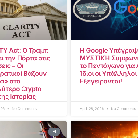
TY Act: Ο Τραμπ
Η Google Υπέγραψ
ι την Πόρτα στις
ΜΥΣΤΙΚΗ Συμφωνί
εις – Οι
το Πεντάγωνο για A
ρατικοί Βάζουν
Ίδιοι οι Υπάλληλοί
α» στο
Εξεγείρονται!
ύτερο Crypto
της Ιστορίας
2026
No Comments
April 28, 2026
No Comments
AI