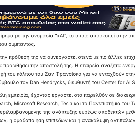
ίρημα με την ονομασία “xAI”, το οποίο αποσκοπεί στην 
του σύμπαντος.
 την πρόθεσή της να συνεργαστεί στενά με τις άλλες επιχ
 να προωθήσει την αποστολή της. Η εταιρεία αναζητά ενερ
οχή του κόλπου του Σαν Φρανσίσκο για να ενταχθούν στην
ύμβουλο τον Dan Hendrycks, διευθυντή του Center for AI S
άλη εμπειρία, έχοντας εργαστεί στο παρελθόν σε διακεκρ
ch, Microsoft Research, Tesla και το Πανεπιστήμιο του Τ
υμπεριλαμβανομένης της ανάπτυξης ευρέως αποδεκτών με
δων, η ομαδοποίηση επιπέδων και η ανακάλυψη αντίπαλω