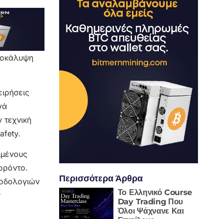
αποκάλυψη
ειρήσεις
γά
 τεχνική
afety.
ιμένους
ορόντο.
Περισσότερα Άρθρα
θοδολογιών
Το Ελληνικό Course
ν
Day Trading Που
Όλοι Ψάχνανε Και