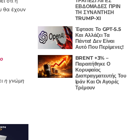
ι ότι η
ΤΡΑΠΕΖΙ ΛΙΓΕΣ
ΕΒΔΟΜΑΔΕΣ ΠΡΙΝ
υ θα έχουν
ΤΗ ΣΥΝΑΝΤΗΣΗ
TRUMP-XI
Έφτασε Το GPT-5.5
Και Αλλάζει Τα
Πάντα! Δεν Είναι
Αυτό Που Περίμενες!
BRENT +3% –
το
Παραιτήθηκε Ο
Κορυφαίος
Διαπραγματευτής Του
ι η γνώμη
Ιράν Και Οι Αγορές
Τρέμουν