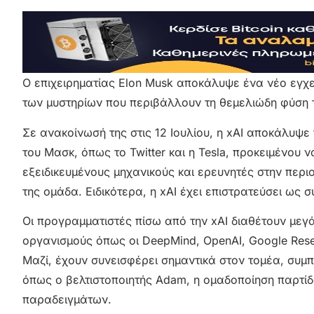
Ο επιχειρηματίας Elon Musk αποκάλυψε ένα νέο εγχε
των μυστηρίων που περιβάλλουν τη θεμελιώδη φύση 
Σε ανακοίνωσή της στις 12 Ιουλίου, η xAI αποκάλυψε
του Μασκ, όπως το Twitter και η Tesla, προκειμένου
εξειδικευμένους μηχανικούς και ερευνητές στην περι
της ομάδα. Ειδικότερα, η xAI έχει επιστρατεύσει ως σ
Οι προγραμματιστές πίσω από την xAI διαθέτουν μεγ
οργανισμούς όπως οι DeepMind, OpenAI, Google Resear
Μαζί, έχουν συνεισφέρει σημαντικά στον τομέα, σ
όπως ο βελτιστοποιητής Adam, η ομαδοποίηση παρτί
παραδειγμάτων.