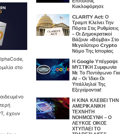
Επιτέλους
Κυκλοφόρησε
CLARITY Act: Ο
Τραμπ Κλείνει Την
Πόρτα Στις Ρυθμίσεις
– Οι Δημοκρατικοί
Βάζουν «Βόμβα» Στο
Μεγαλύτερο Crypto
Νόμο Της Ιστορίας
AlphaCode,
Η Google Υπέγραψε
ομιλία στο
ΜΥΣΤΙΚΗ Συμφωνία
Με Το Πεντάγωνο Για
AI – Οι Ίδιοι Οι
Υπάλληλοί Της
Εξεγείρονται!
παιδευμένο
Η ΚΙΝΑ ΚΛΕΒΕΙ ΤΗΝ
στερή
ΑΜΕΡΙΚΑΝΙΚΗ
ΤΕΧΝΗΤΗ
T, έχουν
ΝΟΗΜΟΣΥΝΗ – Ο
ΛΕΥΚΟΣ ΟΙΚΟΣ
ΧΤΥΠΑΕΙ ΤΟ