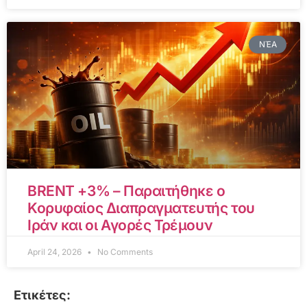
ΝΈΑ
BRENT +3% – Παραιτήθηκε ο
Κορυφαίος Διαπραγματευτής του
Ιράν και οι Αγορές Τρέμουν
April 24, 2026
No Comments
Ετικέτες: