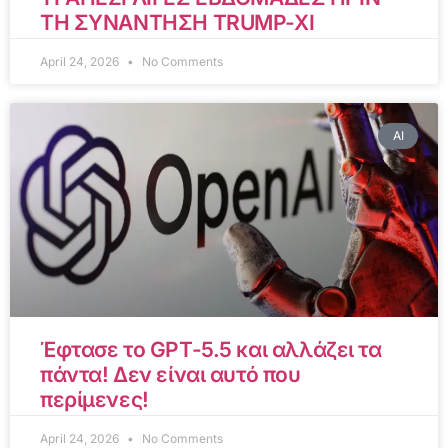
ΤΗ ΣΥΝΑΝΤΗΣΗ TRUMP-XI
April 24, 2026
No Comments
AI
Έφτασε το GPT-5.5 και αλλάζει τα
πάντα! Δεν είναι αυτό που
περίμενες!
April 24, 2026
No Comments