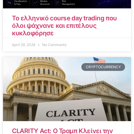
Το ελληνικό course day trading που
όλοι ψάχνανε και επιτέλους
κυκλοφόρησε
April 29, 2026
No Comments
CRYPTOCURRENCY
CLARITY Act: Ο Τραμπ Κλείνει την