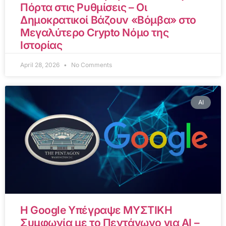
Πόρτα στις Ρυθμίσεις – Οι
Δημοκρατικοί Βάζουν «Βόμβα» στο
Μεγαλύτερο Crypto Νόμο της
Ιστορίας
April 28, 2026
No Comments
AI
Η Google Υπέγραψε ΜΥΣΤΙΚΗ
Συμφωνία με το Πεντάγωνο για AI –