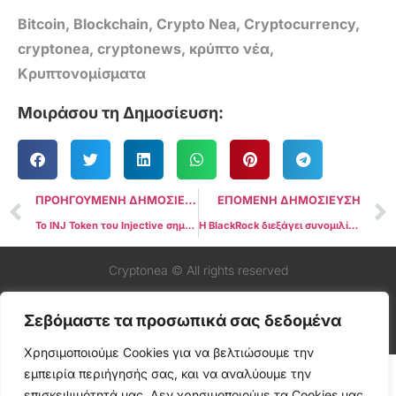
Bitcoin
,
Blockchain
,
Crypto Nea
,
Cryptocurrency
,
cryptonea
,
cryptonews
,
κρύπτο νέα
,
Κρυπτονομίσματα
Μοιράσου τη Δημοσίευση:
ΠΡΟΗΓΟΥΜΕΝΗ ΔΗΜΟΣΙΕΥΣΗ
ΕΠΟΜΕΝΗ ΔΗΜΟΣΙΕΥΣΗ
Το INJ Token του Injective σημειώνει αξιοσημείωτη αύξηση 3.000% από έτος σε έτος μετά την πρόσφατη άνοδο
Η BlackRock διεξάγει συνομιλίες με την SEC και το Nasdaq για τους κανονισμούς εισαγωγής Spot Bitcoin ETF
Cryptonea © All rights reserved
Σεβόμαστε τα προσωπικά σας δεδομένα
Χρησιμοποιούμε Cookies για να βελτιώσουμε την
εμπειρία περιήγησής σας, και να αναλύουμε την
επισκεψιμότητά μας. Δεν χρησιμοποιούμε τα Cookies μας