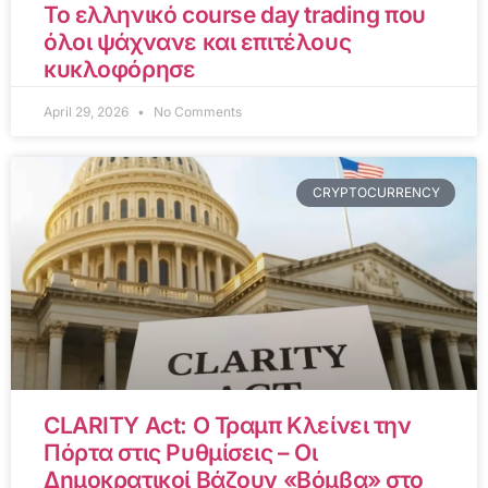
Το ελληνικό course day trading που
όλοι ψάχνανε και επιτέλους
κυκλοφόρησε
April 29, 2026
No Comments
CRYPTOCURRENCY
CLARITY Act: Ο Τραμπ Κλείνει την
Πόρτα στις Ρυθμίσεις – Οι
Δημοκρατικοί Βάζουν «Βόμβα» στο