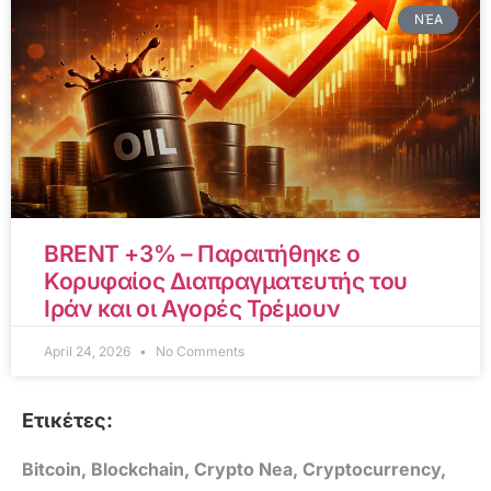
ΝΈΑ
BRENT +3% – Παραιτήθηκε ο
Κορυφαίος Διαπραγματευτής του
Ιράν και οι Αγορές Τρέμουν
April 24, 2026
No Comments
Ετικέτες:
Bitcoin
,
Blockchain
,
Crypto Nea
,
Cryptocurrency
,