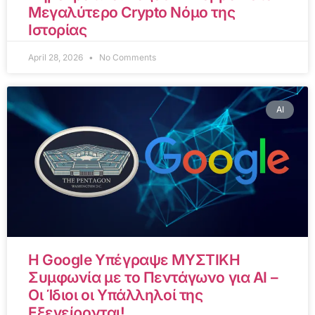
Μεγαλύτερο Crypto Νόμο της
Ιστορίας
April 28, 2026
No Comments
AI
Η Google Υπέγραψε ΜΥΣΤΙΚΗ
Συμφωνία με το Πεντάγωνο για AI –
Οι Ίδιοι οι Υπάλληλοί της
Εξεγείρονται!