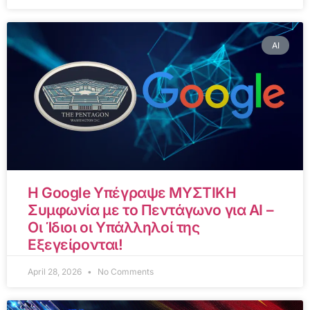
AI
Η Google Υπέγραψε ΜΥΣΤΙΚΗ
Συμφωνία με το Πεντάγωνο για AI –
Οι Ίδιοι οι Υπάλληλοί της
Εξεγείρονται!
April 28, 2026
No Comments