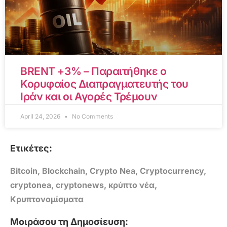
BRENT +3% – Παραιτήθηκε ο
Κορυφαίος Διαπραγματευτής του
Ιράν και οι Αγορές Τρέμουν
April 24, 2026
No Comments
Ετικέτες:
Bitcoin
,
Blockchain
,
Crypto Nea
,
Cryptocurrency
,
cryptonea
,
cryptonews
,
κρύπτο νέα
,
Κρυπτονομίσματα
Μοιράσου τη Δημοσίευση: