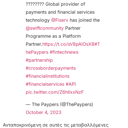
???????? Global provider of
payments and financial services
technology
@Fiserv
has joined the
@swiftcommunity
Partner
Programme as a Platform
Partner.
https://t.co/sV8pAlOsX8
#T
hePaypers
#fintechnews
#partnership
#crossborderpayments
#financialinstitutions
#financialservices
#API
pic.twitter.com/Z6hIlxxNzF
— The Paypers (@ThePaypers)
October 4, 2023
Ανταποκρινόμενη σε αυτές τις μεταβαλλόμενες