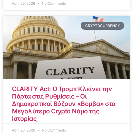
April 29, 2026
No Comments
CRYPTOCURRENCY
CLARITY Act: Ο Τραμπ Κλείνει την
Πόρτα στις Ρυθμίσεις – Οι
Δημοκρατικοί Βάζουν «Βόμβα» στο
Μεγαλύτερο Crypto Νόμο της
Ιστορίας
April 28, 2026
No Comments