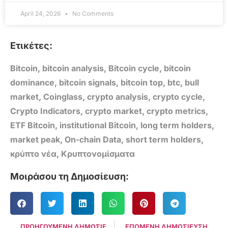
April 24, 2026
No Comments
Ετικέτες:
Bitcoin
,
bitcoin analysis
,
Bitcoin cycle
,
bitcoin
dominance
,
bitcoin signals
,
bitcoin top
,
btc
,
bull
market
,
Coinglass
,
crypto analysis
,
crypto cycle
,
Crypto Indicators
,
crypto market
,
crypto metrics
,
ETF Bitcoin
,
institutional Bitcoin
,
long term holders
,
market peak
,
On-chain Data
,
short term holders
,
κρύπτο νέα
,
Κρυπτονομίσματα
Μοιράσου τη Δημοσίευση:
ΠΡΟΗΓΟΥΜΕΝΗ ΔΗΜΟΣΙΕΥΣΗ
ΕΠΟΜΕΝΗ ΔΗΜΟΣΙΕΥΣΗ