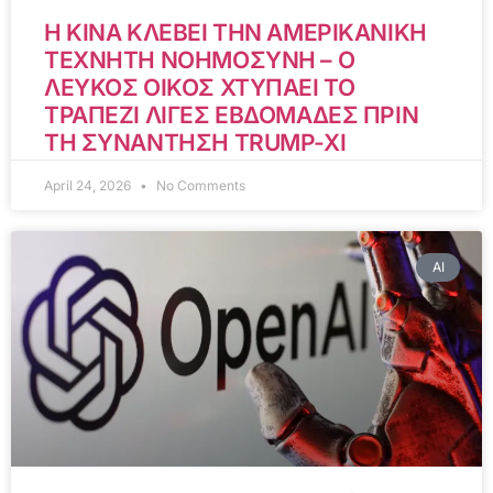
Η ΚΙΝΑ ΚΛΕΒΕΙ ΤΗΝ ΑΜΕΡΙΚΑΝΙΚΗ
ΤΕΧΝΗΤΗ ΝΟΗΜΟΣΥΝΗ – Ο
ΛΕΥΚΟΣ ΟΙΚΟΣ ΧΤΥΠΑΕΙ ΤΟ
ΤΡΑΠΕΖΙ ΛΙΓΕΣ ΕΒΔΟΜΑΔΕΣ ΠΡΙΝ
ΤΗ ΣΥΝΑΝΤΗΣΗ TRUMP-XI
April 24, 2026
No Comments
AI