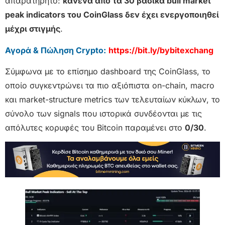
απαρατήρητο:
κανένα από τα 30 βασικά bull market
peak indicators του CoinGlass δεν έχει ενεργοποιηθεί
μέχρι στιγμής
.
Αγορά & Πώληση Crypto:
https://bit.ly/bybitexchang
Σύμφωνα με το επίσημο dashboard της CoinGlass, το
οποίο συγκεντρώνει τα πιο αξιόπιστα on-chain, macro
και market-structure metrics των τελευταίων κύκλων, το
σύνολο των signals που ιστορικά συνδέονται με τις
απόλυτες κορυφές του Bitcoin παραμένει στο
0/30
.