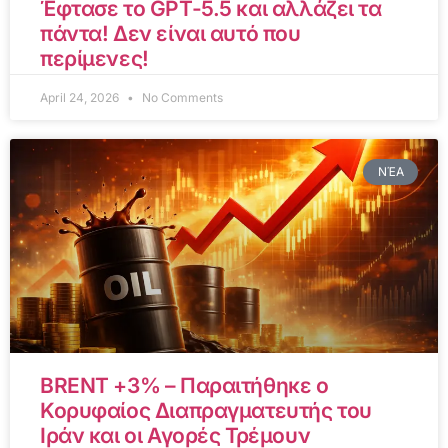
Έφτασε το GPT-5.5 και αλλάζει τα
πάντα! Δεν είναι αυτό που
περίμενες!
April 24, 2026
No Comments
ΝΈΑ
BRENT +3% – Παραιτήθηκε ο
Κορυφαίος Διαπραγματευτής του
Ιράν και οι Αγορές Τρέμουν