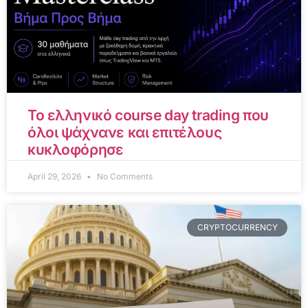
Το ελληνικό course day trading που
όλοι ψάχνανε και επιτέλους
κυκλοφόρησε
April 29, 2026
No Comments
CRYPTOCURRENCY