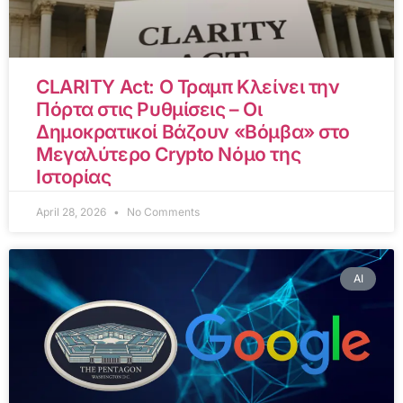
CLARITY Act: Ο Τραμπ Κλείνει την
Πόρτα στις Ρυθμίσεις – Οι
Δημοκρατικοί Βάζουν «Βόμβα» στο
Μεγαλύτερο Crypto Νόμο της
Ιστορίας
April 28, 2026
No Comments
AI