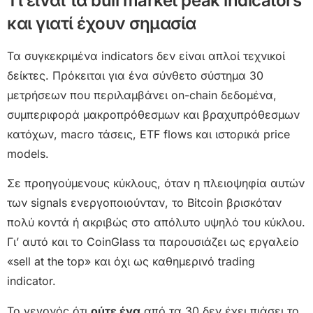
Τι είναι τα bull market peak indicators
και γιατί έχουν σημασία
Τα συγκεκριμένα indicators δεν είναι απλοί τεχνικοί
δείκτες. Πρόκειται για ένα σύνθετο σύστημα 30
μετρήσεων που περιλαμβάνει on-chain δεδομένα,
συμπεριφορά μακροπρόθεσμων και βραχυπρόθεσμων
κατόχων, macro τάσεις, ETF flows και ιστορικά price
models.
Σε προηγούμενους κύκλους, όταν η πλειοψηφία αυτών
των signals ενεργοποιούνταν, το Bitcoin βρισκόταν
πολύ κοντά ή ακριβώς στο απόλυτο υψηλό του κύκλου.
Γι’ αυτό και το CoinGlass τα παρουσιάζει ως εργαλείο
«sell at the top» και όχι ως καθημερινό trading
indicator.
Το γεγονός ότι
ούτε ένα
από τα 30 δεν έχει πιάσει το