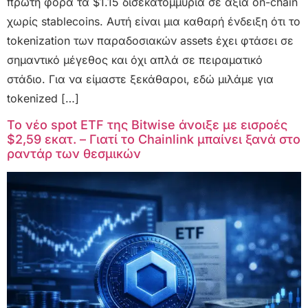
πρώτη φορά τα $1.15 δισεκατομμύρια σε αξία on-chain
χωρίς stablecoins. Αυτή είναι μια καθαρή ένδειξη ότι το
tokenization των παραδοσιακών assets έχει φτάσει σε
σημαντικό μέγεθος και όχι απλά σε πειραματικό
στάδιο. Για να είμαστε ξεκάθαροι, εδώ μιλάμε για
tokenized […]
Το νέο spot ETF της Bitwise άνοιξε με εισροές
$2,59 εκατ. – Γιατί το Chainlink μπαίνει ξανά στο
ραντάρ των θεσμικών