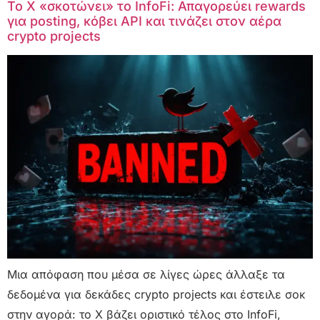
Το X «σκοτώνει» το InfoFi: Απαγορεύει rewards
για posting, κόβει API και τινάζει στον αέρα
crypto projects
Μια απόφαση που μέσα σε λίγες ώρες άλλαξε τα
δεδομένα για δεκάδες crypto projects και έστειλε σοκ
στην αγορά: το X βάζει οριστικό τέλος στο InfoFi,