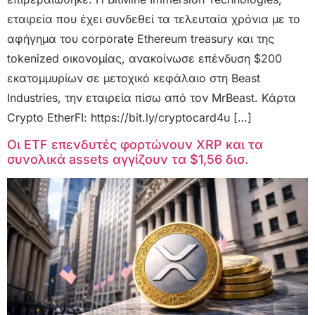
εταιρεία που έχει συνδεθεί τα τελευταία χρόνια με το
αφήγημα του corporate Ethereum treasury και της
tokenized οικονομίας, ανακοίνωσε επένδυση $200
εκατομμυρίων σε μετοχικό κεφάλαιο στη Beast
Industries, την εταιρεία πίσω από τον MrBeast. Κάρτα
Crypto EtherFI: https://bit.ly/cryptocard4u […]
Οι ETF επενδυτές φορτώνουν XRP και τα
συνολικά assets αγγίζουν τα $1,56 δισ.