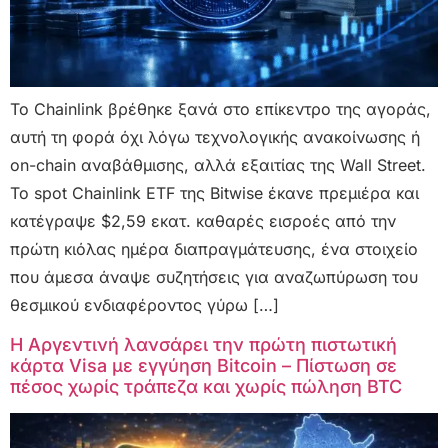
Το Chainlink βρέθηκε ξανά στο επίκεντρο της αγοράς,
αυτή τη φορά όχι λόγω τεχνολογικής ανακοίνωσης ή
on-chain αναβάθμισης, αλλά εξαιτίας της Wall Street.
Το spot Chainlink ETF της Bitwise έκανε πρεμιέρα και
κατέγραψε $2,59 εκατ. καθαρές εισροές από την
πρώτη κιόλας ημέρα διαπραγμάτευσης, ένα στοιχείο
που άμεσα άναψε συζητήσεις για αναζωπύρωση του
θεσμικού ενδιαφέροντος γύρω […]
Η Αργεντινή λανσάρει την πρώτη πιστωτική
κάρτα Visa με εγγύηση Bitcoin – Πίστωση σε
πέσος χωρίς τράπεζα και χωρίς πώληση BTC