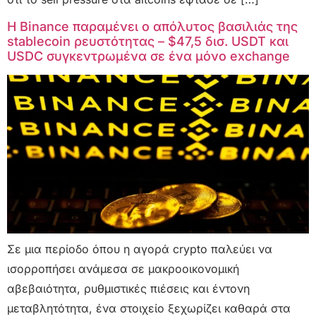
Η Binance παραμένει ο απόλυτος βασιλιάς της
stablecoin ρευστότητας – $47,5 δισ. USDT και
USDC συγκεντρωμένα σε ένα μόνο exchange
Σε μια περίοδο όπου η αγορά crypto παλεύει να
ισορροπήσει ανάμεσα σε μακροοικονομική
αβεβαιότητα, ρυθμιστικές πιέσεις και έντονη
μεταβλητότητα, ένα στοιχείο ξεχωρίζει καθαρά στα