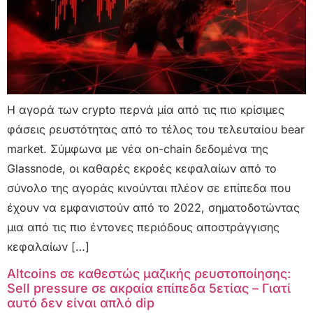
Η αγορά των crypto περνά μία από τις πιο κρίσιμες
φάσεις ρευστότητας από το τέλος του τελευταίου bear
market. Σύμφωνα με νέα on-chain δεδομένα της
Glassnode, οι καθαρές εκροές κεφαλαίων από το
σύνολο της αγοράς κινούνται πλέον σε επίπεδα που
έχουν να εμφανιστούν από το 2022, σηματοδοτώντας
μια από τις πιο έντονες περιόδους αποστράγγισης
κεφαλαίων […]
Altcoins σε καθεστώς μαζικής ρευστοποίησης:
Sell pressure σε ακραία επίπεδα 5ετίας – Γιατί
αυτό δεν είναι απλό dip