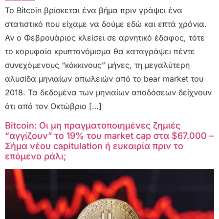
Το Bitcoin βρίσκεται ένα βήμα πριν γράψει ένα
στατιστικό που είχαμε να δούμε εδώ και επτά χρόνια.
Αν ο Φεβρουάριος κλείσει σε αρνητικό έδαφος, τότε
το κορυφαίο κρυπτονόμισμα θα καταγράψει πέντε
συνεχόμενους “κόκκινους” μήνες, τη μεγαλύτερη
αλυσίδα μηνιαίων απωλειών από το bear market του
2018. Τα δεδομένα των μηνιαίων αποδόσεων δείχνουν
ότι από τον Οκτώβριο […]
Bitcoin: Οι μη πραγματοποιημένες ζημιές
“αγγίζουν” το 19% του market cap στα $67.000 –
Σήμα νέου capitulation ή ευκαιρία πριν το
επόμενο ράλι;