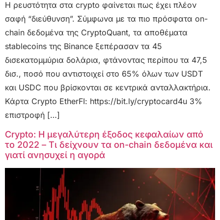
Η ρευστότητα στα crypto φαίνεται πως έχει πλέον
σαφή “διεύθυνση”. Σύμφωνα με τα πιο πρόσφατα on-
chain δεδομένα της CryptoQuant, τα αποθέματα
stablecoins της Binance ξεπέρασαν τα 45
δισεκατομμύρια δολάρια, φτάνοντας περίπου τα 47,5
δισ., ποσό που αντιστοιχεί στο 65% όλων των USDT
και USDC που βρίσκονται σε κεντρικά ανταλλακτήρια.
Κάρτα Crypto EtherFI: https://bit.ly/cryptocard4u 3%
επιστροφή […]
Crypto: Η μεγαλύτερη έξοδος κεφαλαίων από
το 2022 – Τι δείχνουν τα on-chain δεδομένα και
γιατί ανησυχεί η αγορά