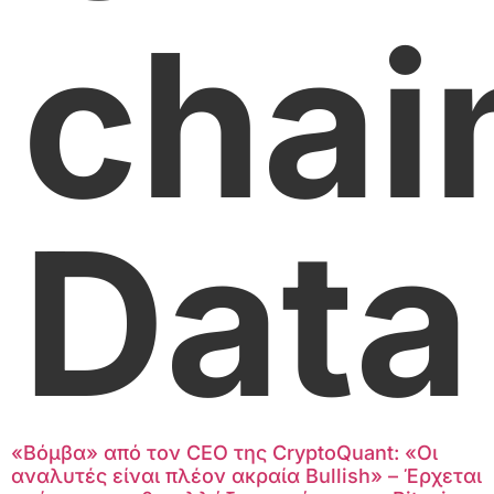
chai
Data
«Βόμβα» από τον CEO της CryptoQuant: «Οι
αναλυτές είναι πλέον ακραία Bullish» – Έρχεται