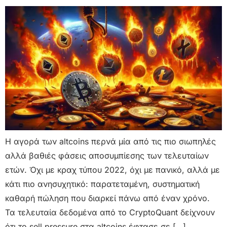
Η αγορά των altcoins περνά μία από τις πιο σιωπηλές
αλλά βαθιές φάσεις αποσυμπίεσης των τελευταίων
ετών. Όχι με κραχ τύπου 2022, όχι με πανικό, αλλά με
κάτι πιο ανησυχητικό: παρατεταμένη, συστηματική
καθαρή πώληση που διαρκεί πάνω από έναν χρόνο.
Τα τελευταία δεδομένα από το CryptoQuant δείχνουν
ότι το sell pressure στα altcoins έφτασε σε […]