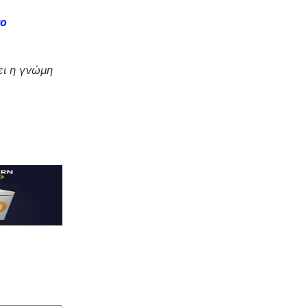
το
ι η γνώμη