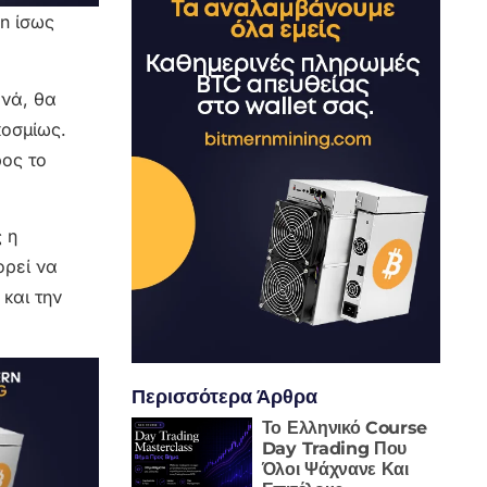
n ίσως
ανά, θα
κοσμίως.
ρος το
 η
ορεί να
και την
Περισσότερα Άρθρα
Το Ελληνικό Course
Day Trading Που
Όλοι Ψάχνανε Και