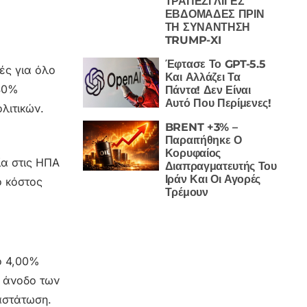
ΤΡΑΠΕΖΙ ΛΙΓΕΣ
ΕΒΔΟΜΑΔΕΣ ΠΡΙΝ
ΤΗ ΣΥΝΑΝΤΗΣΗ
TRUMP-XI
Έφτασε Το GPT-5.5
ές για όλο
Και Αλλάζει Τα
 40%
Πάντα! Δεν Είναι
Αυτό Που Περίμενες!
λιτικών.
BRENT +3% –
Παραιτήθηκε Ο
Κορυφαίος
ία στις ΗΠΑ
Διαπραγματευτής Του
Ιράν Και Οι Αγορές
ο κόστος
Τρέμουν
ο 4,00%
ε άνοδο των
αστάτωση.