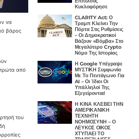
Επιτέλους
Κυκλοφόρησε
CLARITY Act: Ο
όν να
Τραμπ Κλείνει Την
Πόρτα Στις Ρυθμίσεις
ικό βάρος
– Οι Δημοκρατικοί
Βάζουν «Βόμβα» Στο
Μεγαλύτερο Crypto
Νόμο Της Ιστορίας
ούν
Η Google Υπέγραψε
ΜΥΣΤΙΚΗ Συμφωνία
 πρώτα από
Με Το Πεντάγωνο Για
AI – Οι Ίδιοι Οι
Υπάλληλοί Της
Εξεγείρονται!
Η ΚΙΝΑ ΚΛΕΒΕΙ ΤΗΝ
ΑΜΕΡΙΚΑΝΙΚΗ
ΤΕΧΝΗΤΗ
άρτησή του
ΝΟΗΜΟΣΥΝΗ – Ο
δή
ΛΕΥΚΟΣ ΟΙΚΟΣ
ΧΤΥΠΑΕΙ ΤΟ
ορροπίες