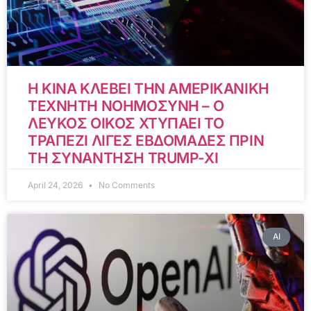
Η ΚΙΝΑ ΚΛΕΒΕΙ ΤΗΝ ΑΜΕΡΙΚΑΝΙΚΗ
ΤΕΧΝΗΤΗ ΝΟΗΜΟΣΥΝΗ – Ο
ΛΕΥΚΟΣ ΟΙΚΟΣ ΧΤΥΠΑΕΙ ΤΟ
ΤΡΑΠΕΖΙ ΛΙΓΕΣ ΕΒΔΟΜΑΔΕΣ ΠΡΙΝ
ΤΗ ΣΥΝΑΝΤΗΣΗ TRUMP-XI
April 24, 2026
No Comments
AI