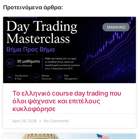
Προτεινόμενα άρθρα:
ΜΑΘΑΊΝΩ
Το ελληνικό course day trading που
όλοι ψάχνανε και επιτέλους
κυκλοφόρησε
April 29, 2026
No Comments