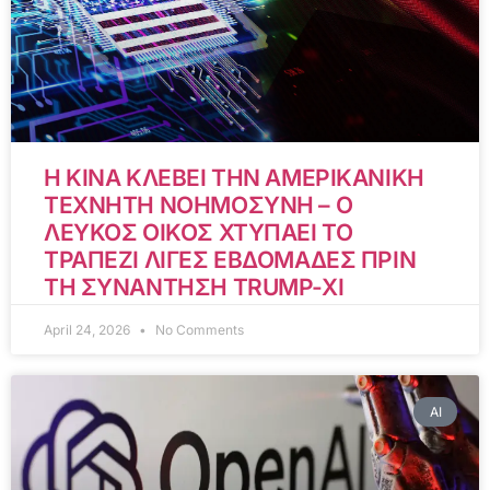
Η ΚΙΝΑ ΚΛΕΒΕΙ ΤΗΝ ΑΜΕΡΙΚΑΝΙΚΗ
ΤΕΧΝΗΤΗ ΝΟΗΜΟΣΥΝΗ – Ο
ΛΕΥΚΟΣ ΟΙΚΟΣ ΧΤΥΠΑΕΙ ΤΟ
ΤΡΑΠΕΖΙ ΛΙΓΕΣ ΕΒΔΟΜΑΔΕΣ ΠΡΙΝ
ΤΗ ΣΥΝΑΝΤΗΣΗ TRUMP-XI
April 24, 2026
No Comments
AI