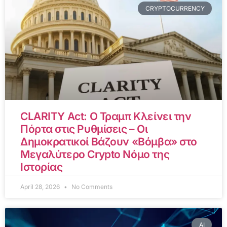
CRYPTOCURRENCY
CLARITY Act: Ο Τραμπ Κλείνει την
Πόρτα στις Ρυθμίσεις – Οι
Δημοκρατικοί Βάζουν «Βόμβα» στο
Μεγαλύτερο Crypto Νόμο της
Ιστορίας
April 28, 2026
No Comments
AI