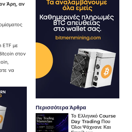
ον Άρη, αν
νομίσματος
n ETF με
itcoin στον
oin,
ατε να
Περισσότερα Άρθρα
Το Ελληνικό Course
Day Trading Που
Όλοι Ψάχνανε Και