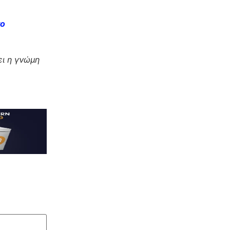
το
ι η γνώμη