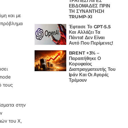
ΤΡΑΠΕΖΙ ΛΙΓΕΣ
ΕΒΔΟΜΑΔΕΣ ΠΡΙΝ
ΤΗ ΣΥΝΑΝΤΗΣΗ
μη και με
TRUMP-XI
ε πρόβλημα
Έφτασε Το GPT-5.5
Και Αλλάζει Τα
Πάντα! Δεν Είναι
Αυτό Που Περίμενες!
BRENT +3% –
Παραιτήθηκε Ο
Κορυφαίος
ώσει
Διαπραγματευτής Του
Ιράν Και Οι Αγορές
snode
Τρέμουν
ό τους
ίσματα στην
ν
ών του X,