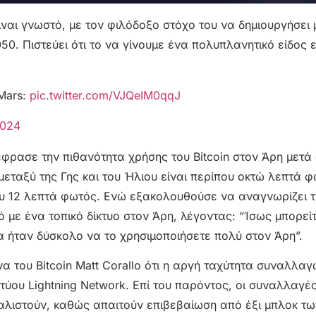
ίναι γνωστό, με τον φιλόδοξο στόχο του να δημιουργήσει 
0. Πιστεύει ότι το να γίνουμε ένα πολυπλανητικό είδος ε
Mars:
pic.twitter.com/VJQeIM0qqJ
2024
έφρασε την πιθανότητα χρήσης του Bitcoin στον Άρη μετά
μεταξύ της Γης και του Ήλιου είναι περίπου οκτώ λεπτά 
ου 12 λεπτά φωτός. Ενώ εξακολουθούσε να αναγνωρίζει τ
ό με ένα τοπικό δίκτυο στον Άρη, λέγοντας: “Ίσως μπορεί
α ήταν δύσκολο να το χρησιμοποιήσετε πολύ στον Άρη”.
 του Bitcoin Matt Corallo ότι η αργή ταχύτητα συναλλαγ
τύου Lightning Network. Επί του παρόντος, οι συναλλαγές
αλιστούν, καθώς απαιτούν επιβεβαίωση από έξι μπλοκ τω