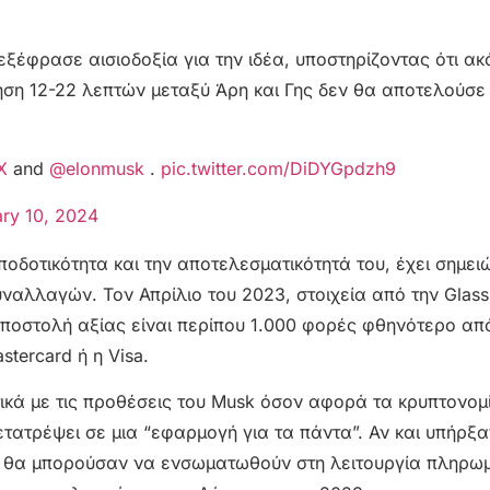
έφρασε αισιοδοξία για την ιδέα, υποστηρίζοντας ότι ακό
ρηση 12-22 λεπτών μεταξύ Άρη και Γης δεν θα αποτελούσ
X
and
@elonmusk
.
pic.twitter.com/DiDYGpdzh9
ry 10, 2024
αποδοτικότητα και την αποτελεσματικότητά του, έχει σημει
υναλλαγών. Τον Απρίλιο του 2023, στοιχεία από την Glas
ν αποστολή αξίας είναι περίπου 1.000 φορές φθηνότερο απ
ercard ή η Visa.
τικά με τις προθέσεις του Musk όσον αφορά τα κρυπτονομ
τατρέψει σε μια “εφαρμογή για τα πάντα”. Αν και υπήρξα
 θα μπορούσαν να ενσωματωθούν στη λειτουργία πληρωμ