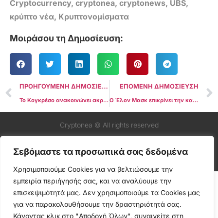
Cryptocurrency
,
cryptonea
,
cryptonews
,
UBS
,
κρύπτο νέα
,
Κρυπτονομίσματα
Μοιράσου τη Δημοσίευση:
ΠΡΟΗΓΟΥΜΕΝΗ ΔΗΜΟΣΙΕΥΣΗ
ΕΠΟΜΕΝΗ ΔΗΜΟΣΙΕΥΣΗ
Το Κογκρέσο ανακοινώνει ακρόαση στις 29 Μαρτίου για τις πτωχεύσεις SVB και Signature Bank
Ο Έλον Μασκ επικρίνει την καθυστέρηση δεδομένων της Ομοσπονδιακής Τράπεζας και ζητά άμεση πτώση των επιτοκίων εν μέσω τραπεζικού χάους
Cryptonea © All rights reserved
Σεβόμαστε τα προσωπικά σας δεδομένα
Χρησιμοποιούμε Cookies για να βελτιώσουμε την
εμπειρία περιήγησής σας, και να αναλύουμε την
επισκεψιμότητά μας. Δεν χρησιμοποιούμε τα Cookies μας
για να παρακολουθήσουμε την δραστηριότητά σας.
Κάνοντας κλικ στο "Αποδοχή Όλων", συναινείτε στη