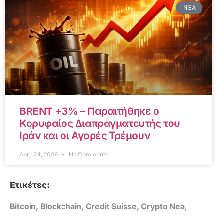
ΝΈΑ
BRENT +3% – Παραιτήθηκε ο
Κορυφαίος Διαπραγματευτής του
Ιράν και οι Αγορές Τρέμουν
April 24, 2026
No Comments
Ετικέτες:
Bitcoin
,
Blockchain
,
Credit Suisse
,
Crypto Nea
,