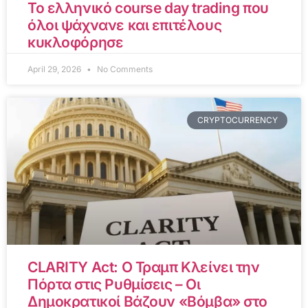
Το ελληνικό course day trading που
όλοι ψάχνανε και επιτέλους
κυκλοφόρησε
April 29, 2026
No Comments
CRYPTOCURRENCY
CLARITY Act: Ο Τραμπ Κλείνει την
Πόρτα στις Ρυθμίσεις – Οι
Δημοκρατικοί Βάζουν «Βόμβα» στο