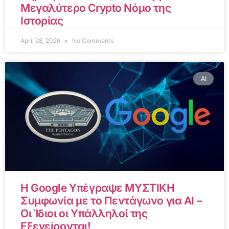
Μεγαλύτερο Crypto Νόμο της
Ιστορίας
April 28, 2026
No Comments
AI
Η Google Υπέγραψε ΜΥΣΤΙΚΗ
Συμφωνία με το Πεντάγωνο για AI –
Οι Ίδιοι οι Υπάλληλοί της
Εξεγείρονται!