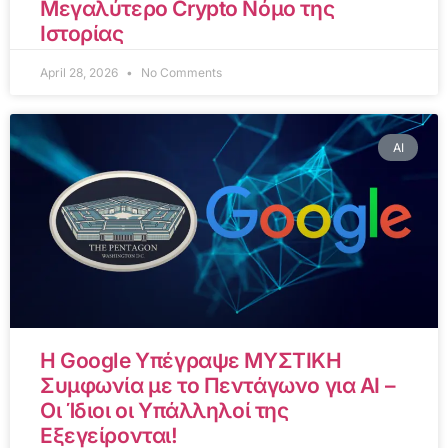
Μεγαλύτερο Crypto Νόμο της
Ιστορίας
April 28, 2026
No Comments
AI
Η Google Υπέγραψε ΜΥΣΤΙΚΗ
Συμφωνία με το Πεντάγωνο για AI –
Οι Ίδιοι οι Υπάλληλοί της
Εξεγείρονται!