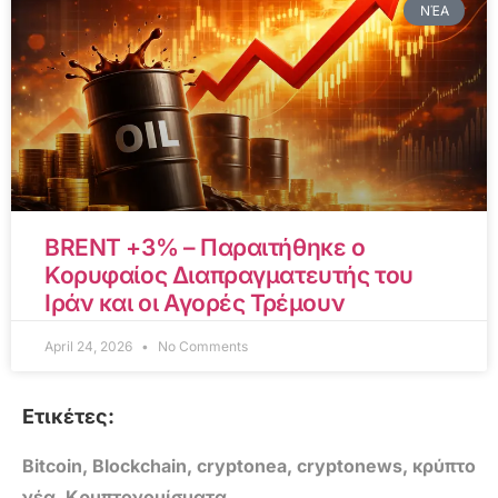
ΝΈΑ
BRENT +3% – Παραιτήθηκε ο
Κορυφαίος Διαπραγματευτής του
Ιράν και οι Αγορές Τρέμουν
April 24, 2026
No Comments
Ετικέτες:
Bitcoin
,
Blockchain
,
cryptonea
,
cryptonews
,
κρύπτο
νέα
,
Κρυπτονομίσματα