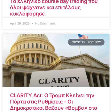
Το ελληνικό course day trading που
όλοι ψάχνανε και επιτέλους
κυκλοφόρησε
April 29, 2026
No Comments
CRYPTOCURRENCY
CLARITY Act: Ο Τραμπ Κλείνει την
Πόρτα στις Ρυθμίσεις – Οι
Δημοκρατικοί Βάζουν «Βόμβα» στο