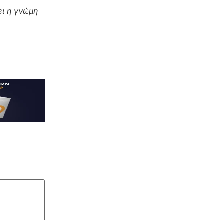
ι η γνώμη