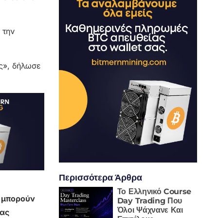
 την
ς», δήλωσε
Περισσότερα Άρθρα
Το Ελληνικό Course
ς μπορούν
Day Trading Που
Όλοι Ψάχνανε Και
τας