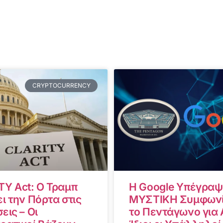
CRYPTOCURRENCY
TY Act: Ο Τραμπ
Η Google Υπέγραψ
ι την Πόρτα στις
ΜΥΣΤΙΚΗ Συμφωνί
εις – Οι
το Πεντάγωνο για A