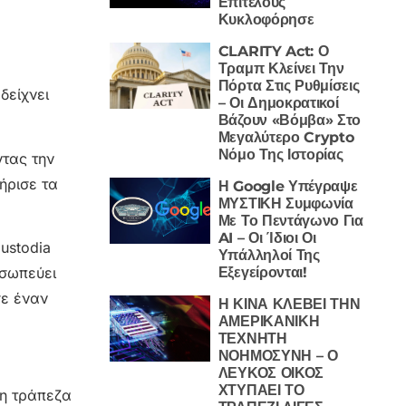
Επιτέλους
Κυκλοφόρησε
CLARITY Act: Ο
Τραμπ Κλείνει Την
Πόρτα Στις Ρυθμίσεις
δείχνει
– Οι Δημοκρατικοί
Βάζουν «Βόμβα» Στο
Μεγαλύτερο Crypto
Νόμο Της Ιστορίας
ντας την
ήρισε τα
Η Google Υπέγραψε
ΜΥΣΤΙΚΗ Συμφωνία
Με Το Πεντάγωνο Για
AI – Οι Ίδιοι Οι
ustodia
Υπάλληλοί Της
Εξεγείρονται!
οσωπεύει
σε έναν
Η ΚΙΝΑ ΚΛΕΒΕΙ ΤΗΝ
ΑΜΕΡΙΚΑΝΙΚΗ
ΤΕΧΝΗΤΗ
ΝΟΗΜΟΣΥΝΗ – Ο
ΛΕΥΚΟΣ ΟΙΚΟΣ
ΧΤΥΠΑΕΙ ΤΟ
 η τράπεζα