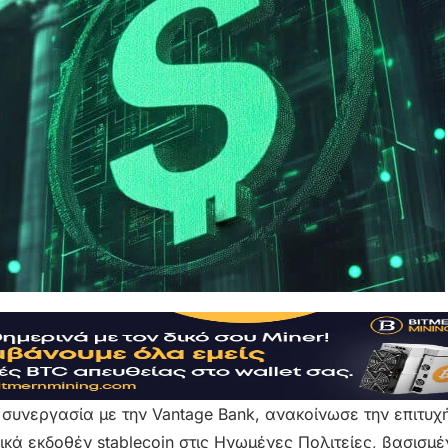
 συνεργασία με την Vantage Bank, ανακοίνωσε την επιτυχ
ά εκδοθέν stablecoin στις Ηνωμένες Πολιτείες, βασισμέ