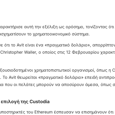
χαρακτήρισε αυτή την εξέλιξη ως ορόσημο, τονίζοντας ότι 
τασχηματίσουν το χρηματοοικονομικό σύστημα.
σε ότι το Avit είναι ένα «πραγματικό δολάριο», απορρίπτο
hristopher Waller, ο οποίος στις 12 Φεβρουαρίου χαρακτ
 εξουσιοδοτημένοι χρηματοπιστωτικοί οργανισμοί, όπως η C
 Το Avit θεωρείται «πραγματικό δολάριο» επειδή αντιπρ
ια που οι πελάτες μπορούν να αποσύρουν άμεσα, όπως 
 επιλογή της Custodia
 οι υποστηρικτές του Ethereum έσπευσαν να επισημάνουν ότι