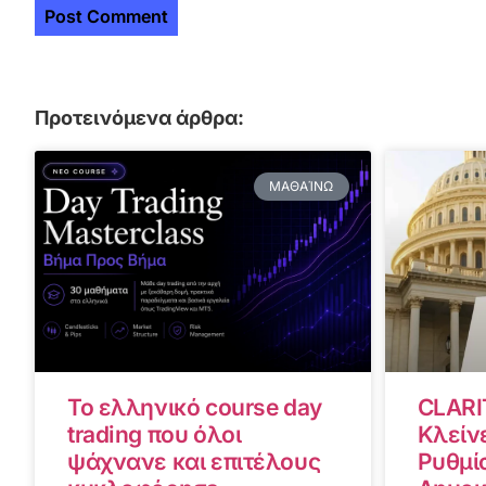
Προτεινόμενα άρθρα:
ΜΑΘΑΊΝΩ
Το ελληνικό course day
CLARI
trading που όλοι
Κλείνε
ψάχνανε και επιτέλους
Ρυθμίσ