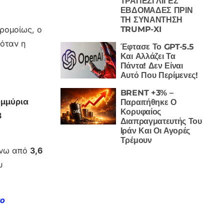
ΤΡΑΠΕΖΙ ΛΙΓΕΣ
ΕΒΔΟΜΑΔΕΣ ΠΡΙΝ
ΤΗ ΣΥΝΑΝΤΗΣΗ
TRUMP-XI
αρομοίως, ο
ρόταν η
Έφτασε Το GPT-5.5
Και Αλλάζει Τα
Πάντα! Δεν Είναι
Αυτό Που Περίμενες!
BRENT +3% –
ομμύρια
Παραιτήθηκε Ο
Κορυφαίος
8
Διαπραγματευτής Του
Ιράν Και Οι Αγορές
Τρέμουν
πάνω από
3,6
υ
το