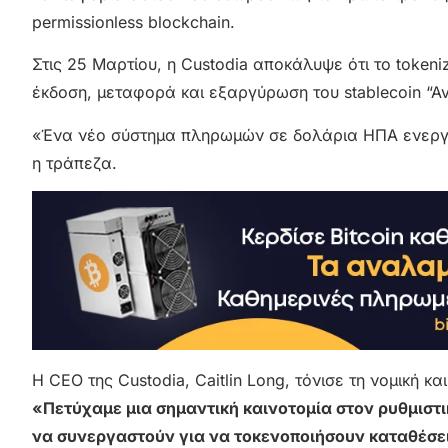
permissionless blockchain.
Στις 25 Μαρτίου, η Custodia αποκάλυψε ότι το toke
έκδοση, μεταφορά και εξαργύρωση του stablecoin “Av
«Ένα νέο σύστημα πληρωμών σε δολάρια ΗΠΑ ενεργο
η τράπεζα.
Η CEO της Custodia, Caitlin Long, τόνισε τη νομική κ
«Πετύχαμε μια σημαντική καινοτομία στον ρυθμιστι
να συνεργαστούν για να τοκενoποιήσουν καταθέσει