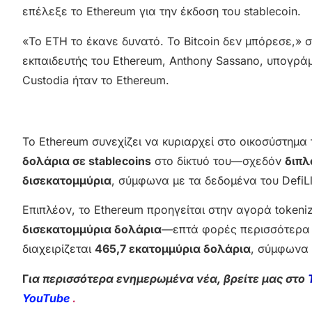
επέλεξε το Ethereum για την έκδοση του stablecoin.
«Το ETH το έκανε δυνατό. Το Bitcoin δεν μπόρεσε,» 
εκπαιδευτής του Ethereum, Anthony Sassano, υπογράμ
Custodia ήταν το Ethereum.
Το Ethereum συνεχίζει να κυριαρχεί στο οικοσύστημα
δολάρια σε stablecoins
στο δίκτυό του—σχεδόν
διπλ
δισεκατομμύρια
, σύμφωνα με τα δεδομένα του DefiL
Επιπλέον, το Ethereum προηγείται στην αγορά token
δισεκατομμύρια δολάρια
—επτά φορές περισσότερα α
διαχειρίζεται
465,7 εκατομμύρια δολάρια
, σύμφωνα 
Γ
ια περισσότερα ενημερωμένα νέα, βρείτε μας στο
YouTube
.