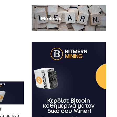
Μαθαίνω
ή
νο σε ένα