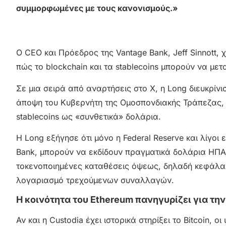
συμμορφωμένες με τους κανονισμούς.»
Ο CEO και Πρόεδρος της Vantage Bank, Jeff Sinnott, 
πώς το blockchain και τα stablecoins μπορούν να με
Σε μια σειρά από αναρτήσεις στο X, η Long διευκρίνι
άποψη του Κυβερνήτη της Ομοσπονδιακής Τράπεζας, C
stablecoins ως «συνθετικά» δολάρια.
Η Long εξήγησε ότι μόνο η Federal Reserve και λίγοι
Bank, μπορούν να εκδίδουν πραγματικά δολάρια ΗΠΑ.
τοκενoποιημένες καταθέσεις όψεως, δηλαδή κεφάλα
λογαριασμό τρεχούμενων συναλλαγών.
Η κοινότητα του Ethereum πανηγυρίζει για την
Αν και η Custodia έχει ιστορικά στηρίξει το Bitcoin,