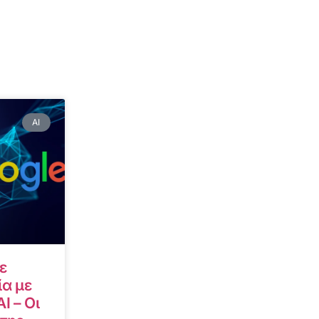
AI
ε
α με
I – Οι