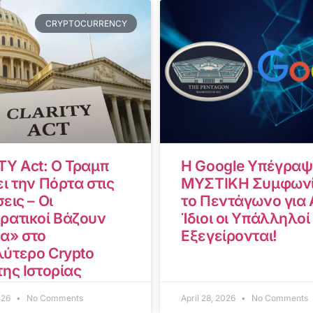
CRYPTOCURRENCY
TY Act: Ο Τραμπ
Η Google Υπέγραψ
ι την Πόρτα στις
ΜΥΣΤΙΚΗ Συμφωνί
εις – Οι
το Πεντάγωνο για A
ρατικοί Βάζουν
Ίδιοι οι Υπάλληλοί
α» στο
Εξεγείρονται!
ύτερο Crypto
της Ιστορίας
2026
No Comments
April 28, 2026
No Comments