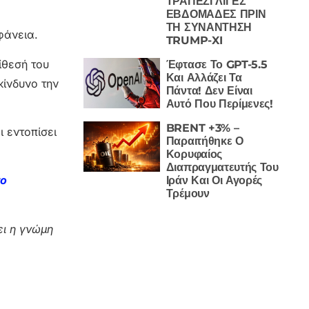
ΤΡΑΠΕΖΙ ΛΙΓΕΣ
ΕΒΔΟΜΑΔΕΣ ΠΡΙΝ
ΤΗ ΣΥΝΑΝΤΗΣΗ
φάνεια.
TRUMP-XI
ίθεσή του
Έφτασε Το GPT-5.5
Και Αλλάζει Τα
κίνδυνο την
Πάντα! Δεν Είναι
Αυτό Που Περίμενες!
BRENT +3% –
ι εντοπίσει
Παραιτήθηκε Ο
Κορυφαίος
Διαπραγματευτής Του
το
Ιράν Και Οι Αγορές
Τρέμουν
ι η γνώμη