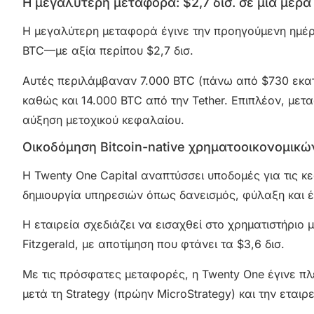
Η μεγαλύτερη μεταφορά: $2,7 δισ. σε μία μέρα
Η μεγαλύτερη μεταφορά έγινε την προηγούμενη ημέ
BTC—με αξία περίπου $2,7 δισ.
Αυτές περιλάμβαναν 7.000 BTC (πάνω από $730 εκατ.)
καθώς και 14.000 BTC από την Tether. Επιπλέον, με
αύξηση μετοχικού κεφαλαίου.
Οικοδόμηση Bitcoin-native χρηματοοικονομικ
Η Twenty One Capital αναπτύσσει υποδομές για τις κε
δημιουργία υπηρεσιών όπως δανεισμός, φύλαξη και έ
Η εταιρεία σχεδιάζει να εισαχθεί στο χρηματιστήριο
Fitzgerald, με αποτίμηση που φτάνει τα $3,6 δισ.
Με τις πρόσφατες μεταφορές, η Twenty One έγινε πλέ
μετά τη Strategy (πρώην MicroStrategy) και την εται