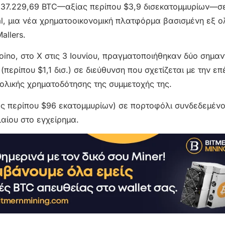
 37.229,69 BTC—αξίας περίπου $3,9 δισεκατομμυρίων—σ
tal, μια νέα χρηματοοικονομική πλατφόρμα βασισμένη εξ 
allers.
ino, στο X στις 3 Ιουνίου, πραγματοποιήθηκαν δύο σημαν
ερίπου $1,1 δισ.) σε διεύθυνση που σχετίζεται με την επ
ολικής χρηματοδότησης της συμμετοχής της.
ς περίπου $96 εκατομμυρίων) σε πορτοφόλι συνδεδεμένο
αίου στο εγχείρημα.