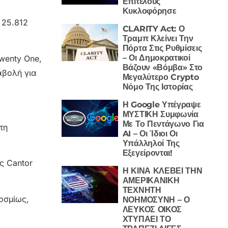
Επιτέλους
Κυκλοφόρησε
 25.812
CLARITY Act: Ο
Τραμπ Κλείνει Την
Πόρτα Στις Ρυθμίσεις
– Οι Δημοκρατικοί
wenty One,
Βάζουν «Βόμβα» Στο
αβολή για
Μεγαλύτερο Crypto
Νόμο Της Ιστορίας
Η Google Υπέγραψε
ΜΥΣΤΙΚΗ Συμφωνία
Με Το Πεντάγωνο Για
τη
AI – Οι Ίδιοι Οι
Υπάλληλοί Της
Εξεγείρονται!
ς Cantor
Η ΚΙΝΑ ΚΛΕΒΕΙ ΤΗΝ
ΑΜΕΡΙΚΑΝΙΚΗ
ΤΕΧΝΗΤΗ
οσμίως,
ΝΟΗΜΟΣΥΝΗ – Ο
ΛΕΥΚΟΣ ΟΙΚΟΣ
ΧΤΥΠΑΕΙ ΤΟ