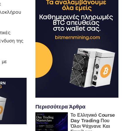
ε
ολοκλήρου
τικές
ένδυση της
 με
Περισσότερα Άρθρα
Το Ελληνικό Course
Day Trading Που
Όλοι Ψάχνανε Και