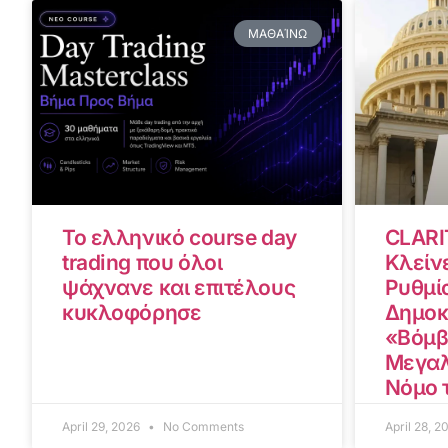
ΜΑΘΑΊΝΩ
Το ελληνικό course day
CLARI
trading που όλοι
Κλείνε
ψάχνανε και επιτέλους
Ρυθμίσ
κυκλοφόρησε
Δημοκ
«Βόμβ
Μεγαλ
Νόμο 
April 29, 2026
No Comments
April 28, 