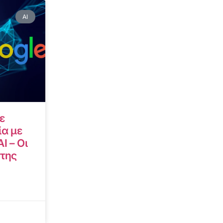
AI
ε
α με
I – Οι
 της