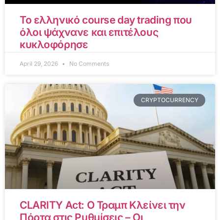
Το ελληνικό course day trading που
όλοι ψάχνανε και επιτέλους
κυκλοφόρησε
April 29, 2026
No Comments
CRYPTOCURRENCY
CLARITY Act: Ο Τραμπ Κλείνει την
Πόρτα στις Ρυθμίσεις – Οι