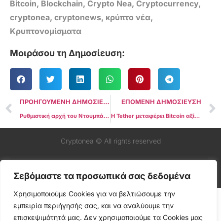
Bitcoin
,
Blockchain
,
Crypto Nea
,
Cryptocurrency
,
cryptonea
,
cryptonews
,
κρύπτο νέα
,
Κρυπτονομίσματα
Μοιράσου τη Δημοσίευση:
ΠΡΟΗΓΟΥΜΕΝΗ ΔΗΜΟΣΙΕΥΣΗ
ΕΠΟΜΕΝΗ ΔΗΜΟΣΙΕΥΣΗ
Ρυθμιστική αρχή του Ντουμπάι δίνει πράσινο φως στο stablecoin RLUSD της Ripple
Η Tether μεταφέρει Bitcoin αξίας $3,9 δισ. στην Twenty One Capital
Cryptonea © All rights reserved
Σεβόμαστε τα προσωπικά σας δεδομένα
Χρησιμοποιούμε Cookies για να βελτιώσουμε την
εμπειρία περιήγησής σας, και να αναλύουμε την
επισκεψιμότητά μας. Δεν χρησιμοποιούμε τα Cookies μας