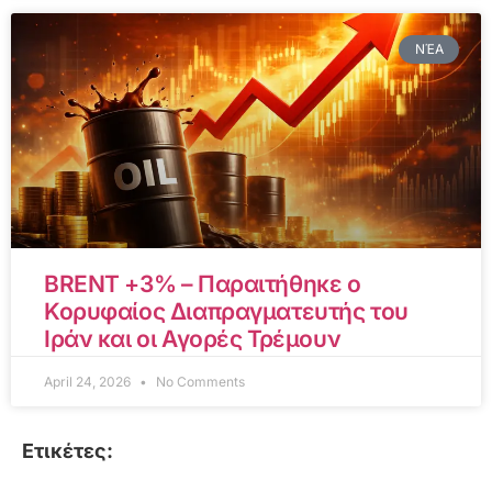
ΝΈΑ
BRENT +3% – Παραιτήθηκε ο
Κορυφαίος Διαπραγματευτής του
Ιράν και οι Αγορές Τρέμουν
April 24, 2026
No Comments
Ετικέτες: