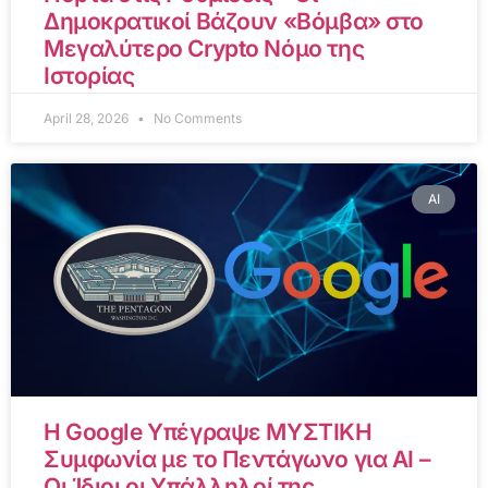
Δημοκρατικοί Βάζουν «Βόμβα» στο
Μεγαλύτερο Crypto Νόμο της
Ιστορίας
April 28, 2026
No Comments
AI
Η Google Υπέγραψε ΜΥΣΤΙΚΗ
Συμφωνία με το Πεντάγωνο για AI –
Οι Ίδιοι οι Υπάλληλοί της