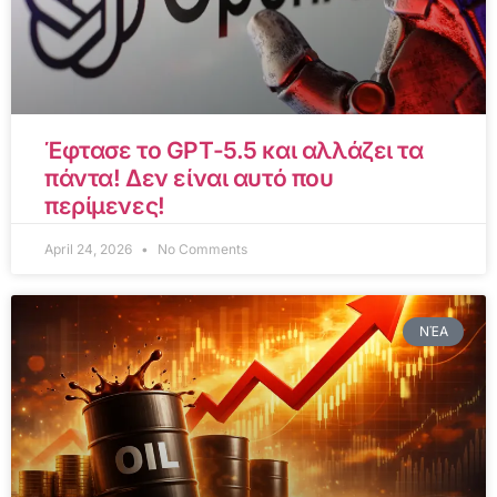
Έφτασε το GPT-5.5 και αλλάζει τα
πάντα! Δεν είναι αυτό που
περίμενες!
April 24, 2026
No Comments
ΝΈΑ