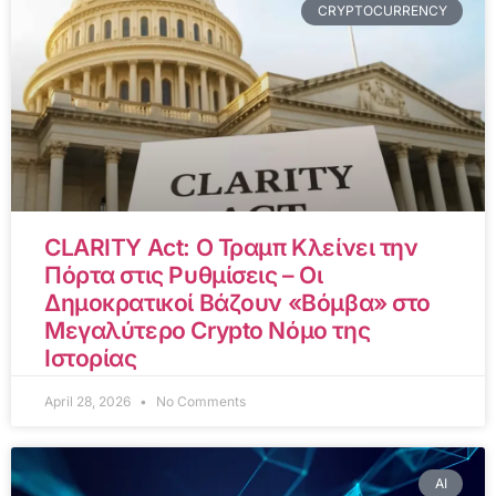
CRYPTOCURRENCY
CLARITY Act: Ο Τραμπ Κλείνει την
Πόρτα στις Ρυθμίσεις – Οι
Δημοκρατικοί Βάζουν «Βόμβα» στο
Μεγαλύτερο Crypto Νόμο της
Ιστορίας
April 28, 2026
No Comments
AI