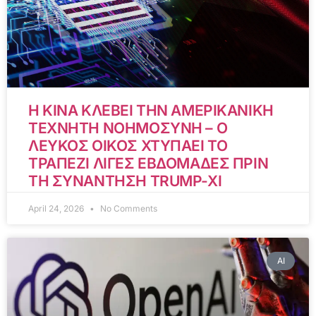
Η ΚΙΝΑ ΚΛΕΒΕΙ ΤΗΝ ΑΜΕΡΙΚΑΝΙΚΗ
ΤΕΧΝΗΤΗ ΝΟΗΜΟΣΥΝΗ – Ο
ΛΕΥΚΟΣ ΟΙΚΟΣ ΧΤΥΠΑΕΙ ΤΟ
ΤΡΑΠΕΖΙ ΛΙΓΕΣ ΕΒΔΟΜΑΔΕΣ ΠΡΙΝ
ΤΗ ΣΥΝΑΝΤΗΣΗ TRUMP-XI
April 24, 2026
No Comments
AI