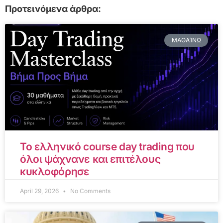
Προτεινόμενα άρθρα:
ΜΑΘΑΊΝΩ
Το ελληνικό course day trading που
όλοι ψάχνανε και επιτέλους
κυκλοφόρησε
April 29, 2026
No Comments