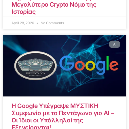
Μεγαλύτερο Crypto Νόμο της
Ιστορίας
April 28, 2026
No Comments
AI
Η Google Υπέγραψε ΜΥΣΤΙΚΗ
Συμφωνία με το Πεντάγωνο για AI –
Οι Ίδιοι οι Υπάλληλοί της
Εξεγείρονται!