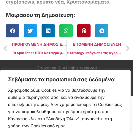
cryptonews
,
κρύπτο νέα
,
Κρυπτονομίσματα
Μοιράσου τη Δημοσίευση:
ΠΡΟΗΓΟΥΜΕΝΗ ΔΗΜΟΣΙΕΥΣΗ
ΕΠΟΜΕΝΗ ΔΗΜΟΣΙΕΥΣΗ
Τα Spot Ether ETFs Καταγράφουν Εισροές $453 Εκατ. και Επεκτείνουν το Σερί στις 16 Ημέρες
Η Strategy «πάγωσε» τις αγορές Bitcoin εν μέσω αύξησης προσφοράς μετοχών
Cryptonea © All rights reserved
Σεβόμαστε τα προσωπικά σας δεδομένα
Χρησιμοποιούμε Cookies για να βελτιώσουμε την
εμπειρία περιήγησής σας, και να αναλύουμε την
επισκεψιμότητά μας. Δεν χρησιμοποιούμε τα Cookies μας
για να παρακολουθήσουμε την δραστηριότητά σας.
Κάνοντας κλικ στο "Αποδοχή Όλων", συναινείτε στη
χρήση των Cookies από εμάς.