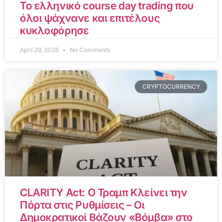
Το ελληνικό course day trading που
όλοι ψάχνανε και επιτέλους
κυκλοφόρησε
April 29, 2026
No Comments
CRYPTOCURRENCY
CLARITY Act: Ο Τραμπ Κλείνει την
Πόρτα στις Ρυθμίσεις – Οι
Δημοκρατικοί Βάζουν «Βόμβα» στο