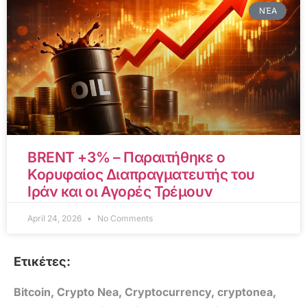
ΝΈΑ
BRENT +3% – Παραιτήθηκε ο
Κορυφαίος Διαπραγματευτής του
Ιράν και οι Αγορές Τρέμουν
April 24, 2026
No Comments
Ετικέτες:
Bitcoin
,
Crypto Nea
,
Cryptocurrency
,
cryptonea
,