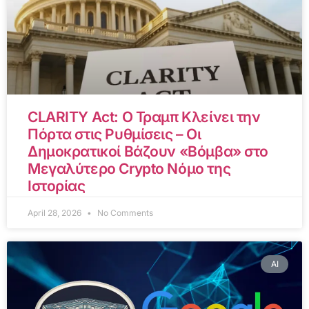
CLARITY Act: Ο Τραμπ Κλείνει την
Πόρτα στις Ρυθμίσεις – Οι
Δημοκρατικοί Βάζουν «Βόμβα» στο
Μεγαλύτερο Crypto Νόμο της
Ιστορίας
April 28, 2026
No Comments
AI