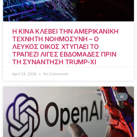
Η ΚΙΝΑ ΚΛΕΒΕΙ ΤΗΝ ΑΜΕΡΙΚΑΝΙΚΗ
ΤΕΧΝΗΤΗ ΝΟΗΜΟΣΥΝΗ – Ο
ΛΕΥΚΟΣ ΟΙΚΟΣ ΧΤΥΠΑΕΙ ΤΟ
ΤΡΑΠΕΖΙ ΛΙΓΕΣ ΕΒΔΟΜΑΔΕΣ ΠΡΙΝ
ΤΗ ΣΥΝΑΝΤΗΣΗ TRUMP-XI
April 24, 2026
No Comments
AI