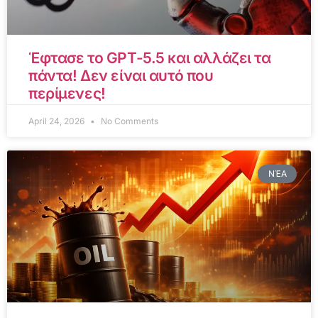
Έφτασε το GPT-5.5 και αλλάζει τα
πάντα! Δεν είναι αυτό που
περίμενες!
April 24, 2026
No Comments
ΝΈΑ