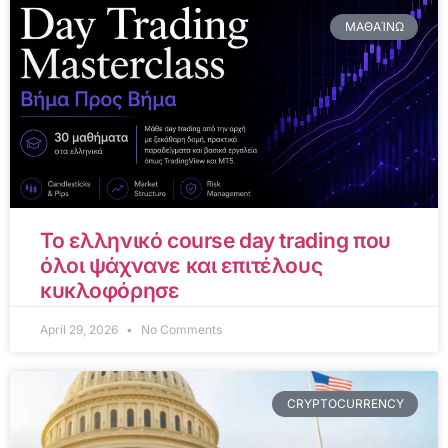
ΜΑΘΑΊΝΩ
Το ελληνικό course day trading που
όλοι ψάχνανε και επιτέλους
κυκλοφόρησε
April 29, 2026
No Comments
CRYPTOCURRENCY