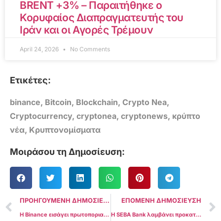
BRENT +3% – Παραιτήθηκε ο
Κορυφαίος Διαπραγματευτής του
Ιράν και οι Αγορές Τρέμουν
April 24, 2026
No Comments
Ετικέτες:
binance
,
Bitcoin
,
Blockchain
,
Crypto Nea
,
Cryptocurrency
,
cryptonea
,
cryptonews
,
κρύπτο
νέα
,
Κρυπτονομίσματα
Μοιράσου τη Δημοσίευση:
ΠΡΟΗΓΟΥΜΕΝΗ ΔΗΜΟΣΙΕΥΣΗ
ΕΠΟΜΕΝΗ ΔΗΜΟΣΙΕΥΣΗ
Η Binance εισάγει πρωτοποριακή λύση πληρωμών Crypto-to-Bank στη Λατινική Αμερική
Η SEBA Bank λαμβάνει προκαταρκτική έγκριση για υπηρεσίες κρυπτονομισμάτων στο Χονγκ Κονγκ