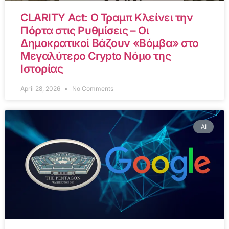
CLARITY Act: Ο Τραμπ Κλείνει την
Πόρτα στις Ρυθμίσεις – Οι
Δημοκρατικοί Βάζουν «Βόμβα» στο
Μεγαλύτερο Crypto Νόμο της
Ιστορίας
April 28, 2026
No Comments
AI