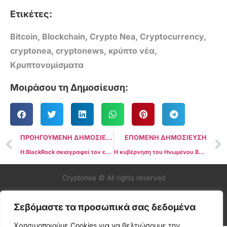
Ετικέτες:
Bitcoin
,
Blockchain
,
Crypto Nea
,
Cryptocurrency
,
cryptonea
,
cryptonews
,
κρύπτο νέα
,
Κρυπτονομίσματα
Μοιράσου τη Δημοσίευση:
ΠΡΟΗΓΟΥΜΕΝΗ ΔΗΜΟΣΙΕΥΣΗ
ΕΠΟΜΕΝΗ ΔΗΜΟΣΙΕΥΣΗ
Η BlackRock σκιαγραφεί τον επενδυτικό χάρτη του 2023 – «Ξεχάστε όσα ξέρατε, αξιοποιήστε τις μεγάλες δυνάμεις»
Η κυβέρνηση του Ηνωμένου Βασιλείου προωθεί νομοσχέδιο που παρέχει στις αρχές την εξουσία να κατάσχουν κρυπτονομίσματα
Cryptonea © All rights reserved
Σεβόμαστε τα προσωπικά σας δεδομένα
Χρησιμοποιούμε Cookies για να βελτιώσουμε την