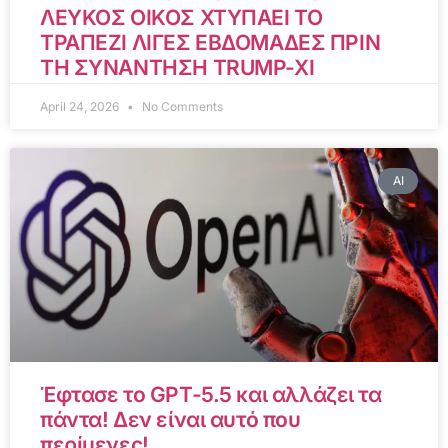
ΛΕΥΚΟΣ ΟΙΚΟΣ ΧΤΥΠΑΕΙ ΤΟ
ΤΡΑΠΕΖΙ ΛΙΓΕΣ ΕΒΔΟΜΑΔΕΣ ΠΡΙΝ
ΤΗ ΣΥΝΑΝΤΗΣΗ TRUMP-XI
April 24, 2026
No Comments
AI
Έφτασε το GPT-5.5 και αλλάζει τα
πάντα! Δεν είναι αυτό που
περίμενες!