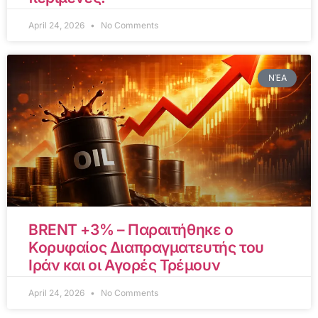
April 24, 2026
No Comments
ΝΈΑ
BRENT +3% – Παραιτήθηκε ο
Κορυφαίος Διαπραγματευτής του
Ιράν και οι Αγορές Τρέμουν
April 24, 2026
No Comments