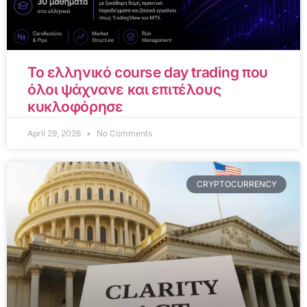
Το ελληνικό course day trading που
όλοι ψάχνανε και επιτέλους
κυκλοφόρησε
April 29, 2026
No Comments
CRYPTOCURRENCY