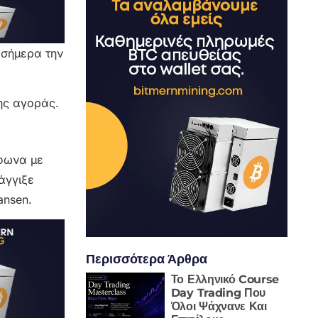
 σήμερα την
της αγοράς.
μφωνα με
άγγιξε
ansen.
Περισσότερα Άρθρα
Το Ελληνικό Course
Day Trading Που
Όλοι Ψάχνανε Και