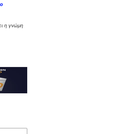
το
ι η γνώμη