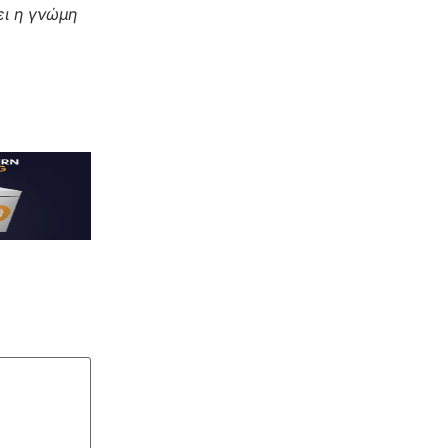
ι η γνώμη