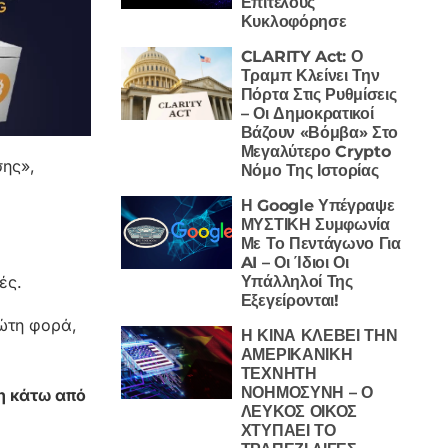
Επιτέλους
Κυκλοφόρησε
CLARITY Act: Ο
Τραμπ Κλείνει Την
Πόρτα Στις Ρυθμίσεις
– Οι Δημοκρατικοί
Βάζουν «Βόμβα» Στο
Μεγαλύτερο Crypto
σης»,
Νόμο Της Ιστορίας
Η Google Υπέγραψε
ΜΥΣΤΙΚΗ Συμφωνία
Με Το Πεντάγωνο Για
AI – Οι Ίδιοι Οι
Υπάλληλοί Της
ές.
Εξεγείρονται!
ρώτη φορά,
Η ΚΙΝΑ ΚΛΕΒΕΙ ΤΗΝ
ΑΜΕΡΙΚΑΝΙΚΗ
ΤΕΧΝΗΤΗ
ΝΟΗΜΟΣΥΝΗ – Ο
η κάτω από
ΛΕΥΚΟΣ ΟΙΚΟΣ
ΧΤΥΠΑΕΙ ΤΟ