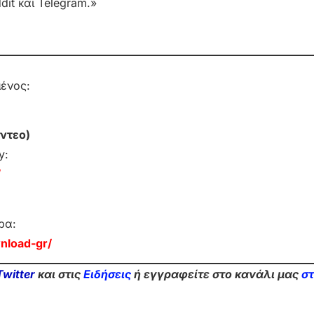
it και Telegram.»
μένος:
ντεο)
y:
/
ρα:
nload-gr/
Twitter
και στις
Ειδήσεις
ή εγγραφείτε στο κανάλι μας
σ