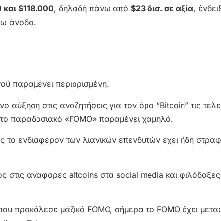
 και $118.000
, δηλαδή πάνω από
$23 δισ. σε αξία
, ένδε
ρω άνοδο.
ή
νού παραμένει περιορισμένη.
ο αύξηση στις αναζητήσεις για τον όρο “Bitcoin” τις τελ
, το παραδοσιακό «FOMO» παραμένει χαμηλό.
ως το ενδιαφέρον των λιανικών επενδυτών έχει ήδη στραφ
ς στις αναφορές altcoins στα social media και φιλόδοξες
α που προκάλεσε μαζικό FOMO, σήμερα το FOMO έχει μετα