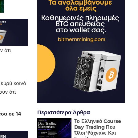
ν ότι
 ευρύ κοινό
ουν ότι
Περισσότερα Άρθρα
σα σε 14
Το Ελληνικό Course
Day Trading Που
Όλοι Ψάχνανε Και