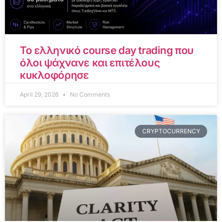
Το ελληνικό course day trading που
όλοι ψάχνανε και επιτέλους
κυκλοφόρησε
April 29, 2026
No Comments
CRYPTOCURRENCY