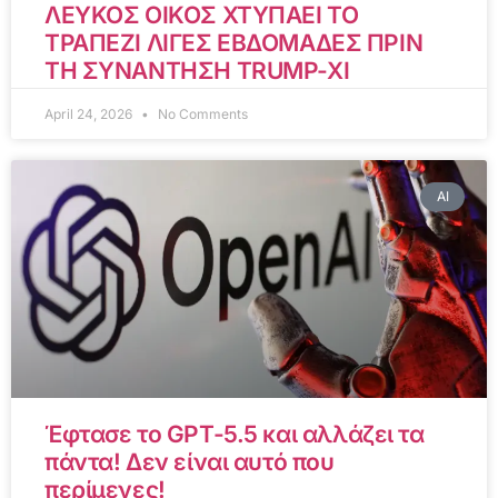
ΛΕΥΚΟΣ ΟΙΚΟΣ ΧΤΥΠΑΕΙ ΤΟ
ΤΡΑΠΕΖΙ ΛΙΓΕΣ ΕΒΔΟΜΑΔΕΣ ΠΡΙΝ
ΤΗ ΣΥΝΑΝΤΗΣΗ TRUMP-XI
April 24, 2026
No Comments
AI
Έφτασε το GPT-5.5 και αλλάζει τα
πάντα! Δεν είναι αυτό που
περίμενες!