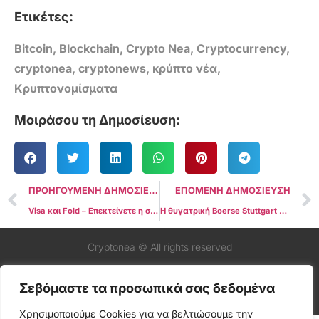
Ετικέτες:
Bitcoin
,
Blockchain
,
Crypto Nea
,
Cryptocurrency
,
cryptonea
,
cryptonews
,
κρύπτο νέα
,
Κρυπτονομίσματα
Μοιράσου τη Δημοσίευση:
ΠΡΟΗΓΟΥΜΕΝΗ ΔΗΜΟΣΙΕΥΣΗ
ΕΠΟΜΕΝΗ ΔΗΜΟΣΙΕΥΣΗ
Visa και Fold – Επεκτείνετε η συνεργασία σε νέες περιοχές με Bitcoin Rewards
Η θυγατρική Boerse Stuttgart Digital λαμβάνει τελική έγκριση για την φύλαξη κρύπτο
Cryptonea © All rights reserved
Σεβόμαστε τα προσωπικά σας δεδομένα
Χρησιμοποιούμε Cookies για να βελτιώσουμε την