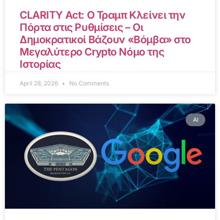
CLARITY Act: Ο Τραμπ Κλείνει την
Πόρτα στις Ρυθμίσεις – Οι
Δημοκρατικοί Βάζουν «Βόμβα» στο
Μεγαλύτερο Crypto Νόμο της
Ιστορίας
April 28, 2026
No Comments
AI