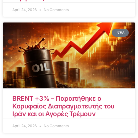
April 24, 2026
No Comments
ΝΈΑ
BRENT +3% – Παραιτήθηκε ο
Κορυφαίος Διαπραγματευτής του
Ιράν και οι Αγορές Τρέμουν
April 24, 2026
No Comments