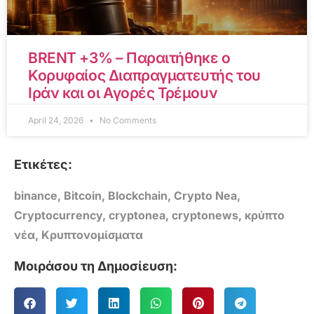
BRENT +3% – Παραιτήθηκε ο
Κορυφαίος Διαπραγματευτής του
Ιράν και οι Αγορές Τρέμουν
April 24, 2026
No Comments
Ετικέτες:
binance
,
Bitcoin
,
Blockchain
,
Crypto Nea
,
Cryptocurrency
,
cryptonea
,
cryptonews
,
κρύπτο
νέα
,
Κρυπτονομίσματα
Μοιράσου τη Δημοσίευση: