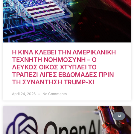
Η ΚΙΝΑ ΚΛΕΒΕΙ ΤΗΝ ΑΜΕΡΙΚΑΝΙΚΗ
ΤΕΧΝΗΤΗ ΝΟΗΜΟΣΥΝΗ – Ο
ΛΕΥΚΟΣ ΟΙΚΟΣ ΧΤΥΠΑΕΙ ΤΟ
ΤΡΑΠΕΖΙ ΛΙΓΕΣ ΕΒΔΟΜΑΔΕΣ ΠΡΙΝ
ΤΗ ΣΥΝΑΝΤΗΣΗ TRUMP-XI
April 24, 2026
No Comments
AI