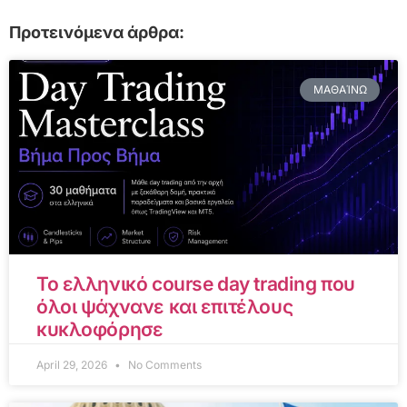
Προτεινόμενα άρθρα:
ΜΑΘΑΊΝΩ
Το ελληνικό course day trading που
όλοι ψάχνανε και επιτέλους
κυκλοφόρησε
April 29, 2026
No Comments