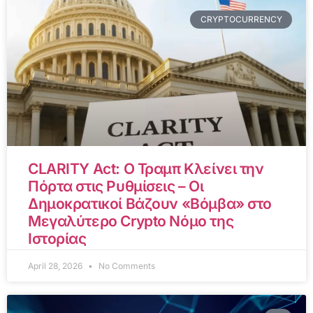
CRYPTOCURRENCY
CLARITY Act: Ο Τραμπ Κλείνει την
Πόρτα στις Ρυθμίσεις – Οι
Δημοκρατικοί Βάζουν «Βόμβα» στο
Μεγαλύτερο Crypto Νόμο της
Ιστορίας
April 28, 2026
No Comments