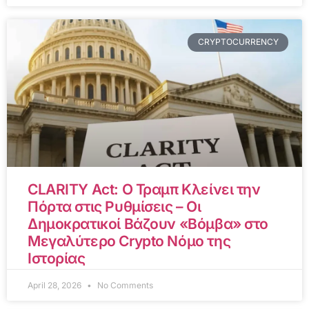
CRYPTOCURRENCY
CLARITY Act: Ο Τραμπ Κλείνει την
Πόρτα στις Ρυθμίσεις – Οι
Δημοκρατικοί Βάζουν «Βόμβα» στο
Μεγαλύτερο Crypto Νόμο της
Ιστορίας
April 28, 2026
No Comments