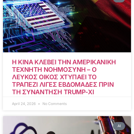
Η ΚΙΝΑ ΚΛΕΒΕΙ ΤΗΝ ΑΜΕΡΙΚΑΝΙΚΗ
ΤΕΧΝΗΤΗ ΝΟΗΜΟΣΥΝΗ – Ο
ΛΕΥΚΟΣ ΟΙΚΟΣ ΧΤΥΠΑΕΙ ΤΟ
ΤΡΑΠΕΖΙ ΛΙΓΕΣ ΕΒΔΟΜΑΔΕΣ ΠΡΙΝ
ΤΗ ΣΥΝΑΝΤΗΣΗ TRUMP-XI
April 24, 2026
No Comments
AI