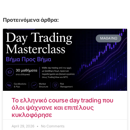
Προτεινόμενα άρθρα:
ΜΑΘΑΊΝΩ
Το ελληνικό course day trading που
όλοι ψάχνανε και επιτέλους
κυκλοφόρησε
April 29, 2026
No Comments