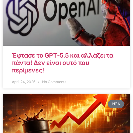
Έφτασε το GPT-5.5 και αλλάζει τα
πάντα! Δεν είναι αυτό που
περίμενες!
April 24, 2026
No Comments
ΝΈΑ