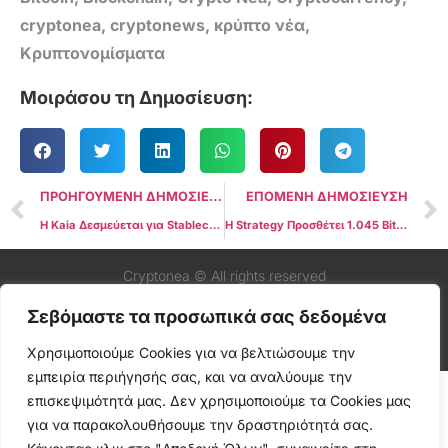
cryptonea
,
cryptonews
,
κρύπτο νέα
,
Κρυπτονομίσματα
Μοιράσου τη Δημοσίευση:
ΠΡΟΗΓΟΥΜΕΝΗ ΔΗΜΟΣΙΕΥΣΗ
ΕΠΟΜΕΝΗ ΔΗΜΟΣΙΕΥΣΗ
Η Kaia Δεσμεύεται για Stablecoin Συνδεδεμένο με το Γουόν, Καθώς Εκτοξεύονται οι Μετοχές Πληρωμών στη Νότια Κορέα
Η Strategy Προσθέτει 1.045 Bitcoin Αξίας $110 Εκατ. Καθώς η Τιμή Πλησιάζει τα Ιστορικά Υψηλά
Cryptonea © All rights reserved
Σεβόμαστε τα προσωπικά σας δεδομένα
Χρησιμοποιούμε Cookies για να βελτιώσουμε την
εμπειρία περιήγησής σας, και να αναλύουμε την
επισκεψιμότητά μας. Δεν χρησιμοποιούμε τα Cookies μας
για να παρακολουθήσουμε την δραστηριότητά σας.