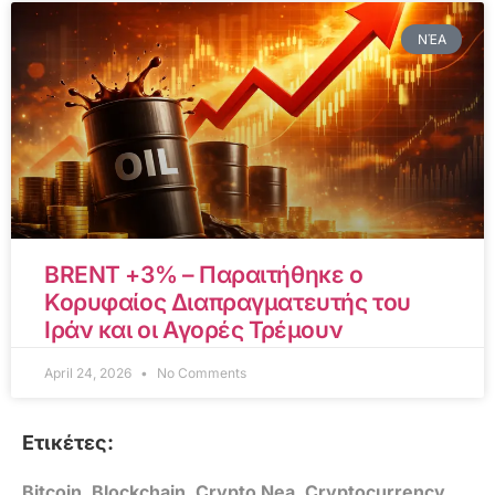
ΝΈΑ
BRENT +3% – Παραιτήθηκε ο
Κορυφαίος Διαπραγματευτής του
Ιράν και οι Αγορές Τρέμουν
April 24, 2026
No Comments
Ετικέτες:
Bitcoin
,
Blockchain
,
Crypto Nea
,
Cryptocurrency
,