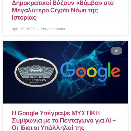
Δημοκρατικοί Βάζουν «Βόμβα» στο
Μεγαλύτερο Crypto Νόμο της
Ιστορίας
April 28, 2026
No Comments
AI
Η Google Υπέγραψε ΜΥΣΤΙΚΗ
Συμφωνία με το Πεντάγωνο για AI –
Οι Ίδιοι οι Υπάλληλοί της