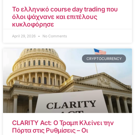
Το ελληνικό course day trading που
όλοι ψάχνανε και επιτέλους
κυκλοφόρησε
April 29, 2026
No Comments
CRYPTOCURRENCY
CLARITY Act: Ο Τραμπ Κλείνει την
Πόρτα στις Ρυθμίσεις – Οι