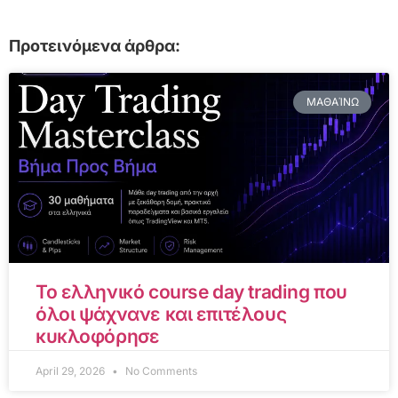
Προτεινόμενα άρθρα:
ΜΑΘΑΊΝΩ
Το ελληνικό course day trading που
όλοι ψάχνανε και επιτέλους
κυκλοφόρησε
April 29, 2026
No Comments