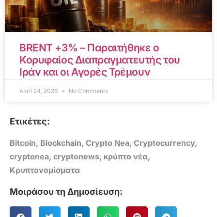
BRENT +3% – Παραιτήθηκε ο
Κορυφαίος Διαπραγματευτής του
Ιράν και οι Αγορές Τρέμουν
April 24, 2026
No Comments
Ετικέτες:
Bitcoin
,
Blockchain
,
Crypto Nea
,
Cryptocurrency
,
cryptonea
,
cryptonews
,
κρύπτο νέα
,
Κρυπτονομίσματα
Μοιράσου τη Δημοσίευση: