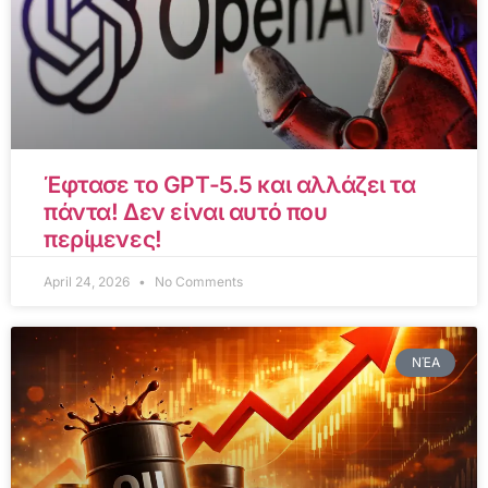
Έφτασε το GPT-5.5 και αλλάζει τα
πάντα! Δεν είναι αυτό που
περίμενες!
April 24, 2026
No Comments
ΝΈΑ