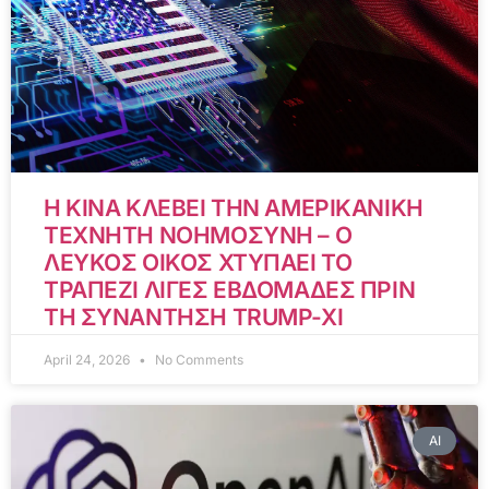
Η ΚΙΝΑ ΚΛΕΒΕΙ ΤΗΝ ΑΜΕΡΙΚΑΝΙΚΗ
ΤΕΧΝΗΤΗ ΝΟΗΜΟΣΥΝΗ – Ο
ΛΕΥΚΟΣ ΟΙΚΟΣ ΧΤΥΠΑΕΙ ΤΟ
ΤΡΑΠΕΖΙ ΛΙΓΕΣ ΕΒΔΟΜΑΔΕΣ ΠΡΙΝ
ΤΗ ΣΥΝΑΝΤΗΣΗ TRUMP-XI
April 24, 2026
No Comments
AI