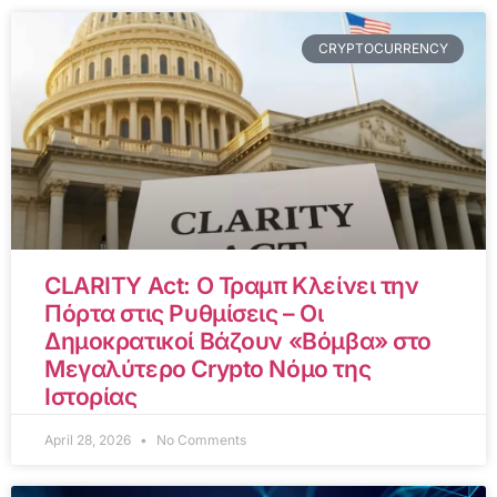
CRYPTOCURRENCY
CLARITY Act: Ο Τραμπ Κλείνει την
Πόρτα στις Ρυθμίσεις – Οι
Δημοκρατικοί Βάζουν «Βόμβα» στο
Μεγαλύτερο Crypto Νόμο της
Ιστορίας
April 28, 2026
No Comments