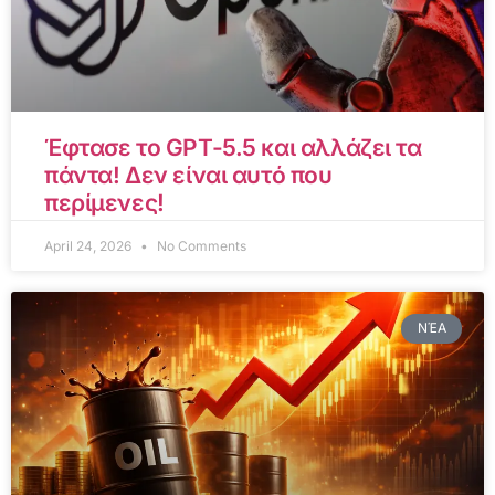
Έφτασε το GPT-5.5 και αλλάζει τα
πάντα! Δεν είναι αυτό που
περίμενες!
April 24, 2026
No Comments
ΝΈΑ