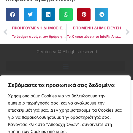
ΠΡΟΗΓΟΥΜΕΝΗ ΔΗΜΟΣΙΕΥΣΗ
ΕΠΟΜΕΝΗ ΔΗΜΟΣΙΕΥΣΗ
Το Ledger ανοίγει τον δρόμο για απόδοση σε Bitcoin – Τι είναι το νέο “BTC Yield” και τι αλλάζει για τους κατόχους BTC
Το X «σκοτώνει» το InfoFi: Απαγορεύει rewards για posting, κόβει API και τινάζει στον αέρα crypto projects
Cryptonea © All rights reserved
Σεβόμαστε τα προσωπικά σας δεδομένα
Χρησιμοποιούμε Cookies για να βελτιώσουμε την
εμπειρία περιήγησής σας, και να αναλύουμε την
επισκεψιμότητά μας. Δεν χρησιμοποιούμε τα Cookies μας
για να παρακολουθήσουμε την δραστηριότητά σας.
Κάνοντας κλικ στο "Αποδοχή Όλων", συναινείτε στη
χρήση των Cookies από εμάς.