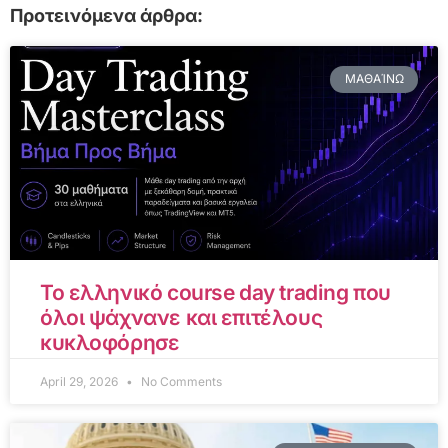
Προτεινόμενα άρθρα:
ΜΑΘΑΊΝΩ
Το ελληνικό course day trading που
όλοι ψάχνανε και επιτέλους
κυκλοφόρησε
April 29, 2026
No Comments