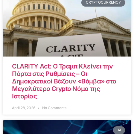
CRYPTOCURRENCY
CLARITY Act: Ο Τραμπ Κλείνει την
Πόρτα στις Ρυθμίσεις – Οι
Δημοκρατικοί Βάζουν «Βόμβα» στο
Μεγαλύτερο Crypto Νόμο της
Ιστορίας
April 28, 2026
No Comments
AI