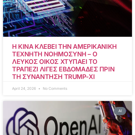
Η ΚΙΝΑ ΚΛΕΒΕΙ ΤΗΝ ΑΜΕΡΙΚΑΝΙΚΗ
ΤΕΧΝΗΤΗ ΝΟΗΜΟΣΥΝΗ – Ο
ΛΕΥΚΟΣ ΟΙΚΟΣ ΧΤΥΠΑΕΙ ΤΟ
ΤΡΑΠΕΖΙ ΛΙΓΕΣ ΕΒΔΟΜΑΔΕΣ ΠΡΙΝ
ΤΗ ΣΥΝΑΝΤΗΣΗ TRUMP-XI
April 24, 2026
No Comments
AI