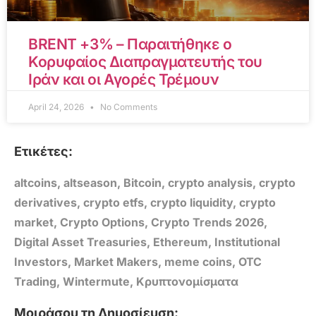
BRENT +3% – Παραιτήθηκε ο
Κορυφαίος Διαπραγματευτής του
Ιράν και οι Αγορές Τρέμουν
April 24, 2026
No Comments
Ετικέτες:
altcoins
,
altseason
,
Bitcoin
,
crypto analysis
,
crypto
derivatives
,
crypto etfs
,
crypto liquidity
,
crypto
market
,
Crypto Options
,
Crypto Trends 2026
,
Digital Asset Treasuries
,
Ethereum
,
Institutional
Investors
,
Market Makers
,
meme coins
,
OTC
Trading
,
Wintermute
,
Κρυπτονομίσματα
Μοιράσου τη Δημοσίευση: