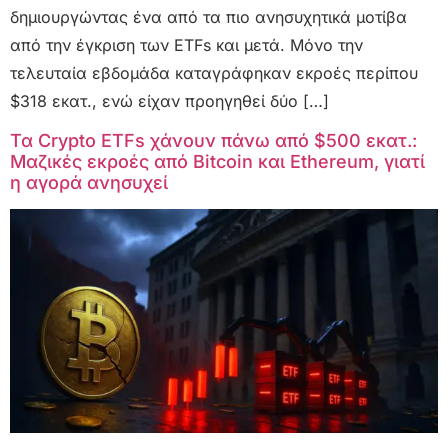
δημιουργώντας ένα από τα πιο ανησυχητικά μοτίβα
από την έγκριση των ETFs και μετά. Μόνο την
τελευταία εβδομάδα καταγράφηκαν εκροές περίπου
$318 εκατ., ενώ είχαν προηγηθεί δύο […]
Τα Crypto ETFs χάνουν πάνω από $500 εκατ.:
Μαζικές εκροές από Bitcoin και Ethereum, γιατί
η αγορά ανησυχεί