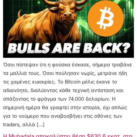
Όσοι πίστεψαν ότι η φούσκα έσκασε, σήμερα τραβάνε
τα μαλλιά τους. Όσοι πούλησαν νωρίς, μετράνε ήδη
τις χαμένες ευκαιρίες. Το Bitcoin μόλις έκανε το
αδιανόητο, διαλύοντας κάθε τεχνική αντίσταση και
σπάζοντας το φράγμα των 74.000 δολαρίων. Η
σημερινή ημέρα θα γραφτεί στην ιστορία, όχι απλώς
για το νούμερο που αναβοσβήνει στις οθόνες των
traders, αλλά […]
Η Mubadala αποκαλύπτει θέση $630,6 εκατ. στο