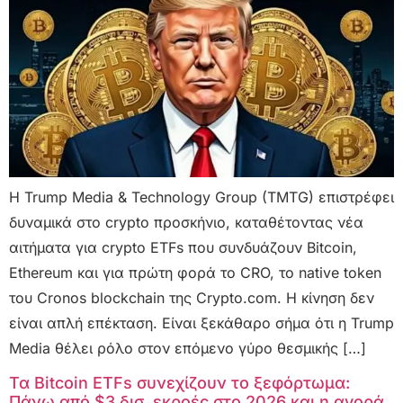
Η Trump Media & Technology Group (TMTG) επιστρέφει
δυναμικά στο crypto προσκήνιο, καταθέτοντας νέα
αιτήματα για crypto ETFs που συνδυάζουν Bitcoin,
Ethereum και για πρώτη φορά το CRO, το native token
του Cronos blockchain της Crypto.com. Η κίνηση δεν
είναι απλή επέκταση. Είναι ξεκάθαρο σήμα ότι η Trump
Media θέλει ρόλο στον επόμενο γύρο θεσμικής […]
Τα Bitcoin ETFs συνεχίζουν το ξεφόρτωμα:
Πάνω από $3 δισ. εκροές στο 2026 και η αγορά