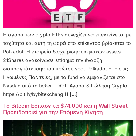
Η αγορά των crypto ETFs συνεχίζει να επεκτείνεται με
ταχύτητα και αυτή τη φορά στο επίκεντρο βρίσκεται το
Polkadot. Η εταιρεία διαχείρισης ψηφιακών assets
21Shares ανακοίνωσε επίσημα την έναρξη
διαπραγμάτευσης του πρώτου spot Polkadot ETF στις
Ηνωμένες Πολιτείες, με το fund να εμφανίζεται στο
Nasdaq υπό το ticker TDOT. Αγορά & Πώληση Crypto:
https://bit.ly/bybitexchang Η […]
Το Bitcoin Εσπασε τα $74.000 και η Wall Street
Προειδοποιεί για την Επόμενη Κίνηση