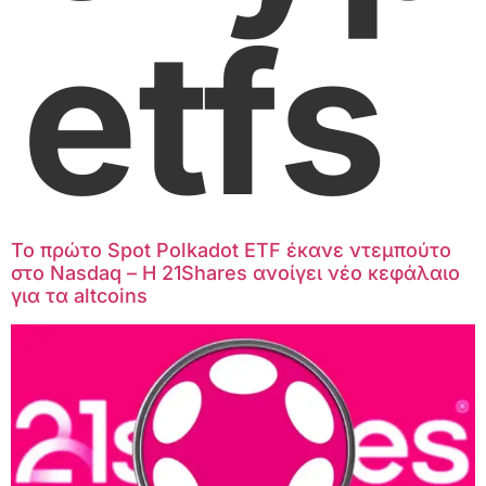
etfs
Το πρώτο Spot Polkadot ETF έκανε ντεμπούτο
στο Nasdaq – Η 21Shares ανοίγει νέο κεφάλαιο
για τα altcoins