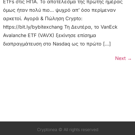
ETFs στις ΗΠΑ. Το αποτέλεσμα της πρώτης ημέρας
όμως ήταν πολύ πιο… ψυχρό απ’ όσο περίμεναν
αρκετοί. Αγορά & Πώληση Crypto:
https://bit.ly/bybitexchang Τη Δευτέρα, το VanEck
Avalanche ETF (VAVX) ξεκίνησε επίσημα
διαπραγμάτευση στο Nasdaq ως το πρώτο […]
Next
→
Cryptonea © All rights reserved