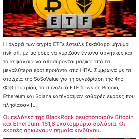
Η αγορά των crypto ETFs έστειλε ξεκάθαρο μήνυμα
risk-off, με τις ροές να γυρίζουν έντονα αρνητικές και
τα κεφάλαια να αποσύρονται μαζικά από τα
μεγαλύτερα spot προϊόντα στις ΗΠΑ. Σύμφωνα με τα
στοιχεία της SoSoValue για τη συνεδρίαση της 4ης
Φεβρουαρίου, τα συνολικά ETF flows σε Bitcoin,
Ethereum και Solana κατέγραψαν καθαρές εκροές που
πλησίασαν […]
Οι πελάτες της BlackRock ρευστοποιούν Bitcoin
και Ethereum: 161,8 εκατομμύρια δολάρια. Οι
εκροές σηκώνουν σημαία κινδύνου.