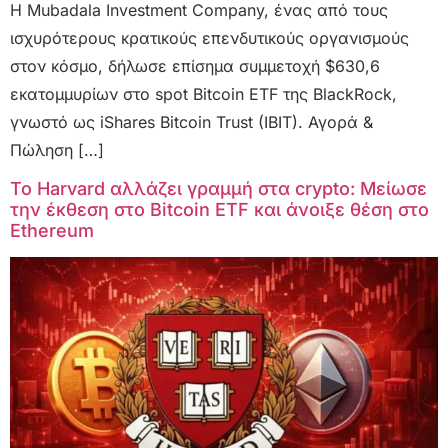
Η Mubadala Investment Company, ένας από τους
ισχυρότερους κρατικούς επενδυτικούς οργανισμούς
στον κόσμο, δήλωσε επίσημα συμμετοχή $630,6
εκατομμυρίων στο spot Bitcoin ETF της BlackRock,
γνωστό ως iShares Bitcoin Trust (IBIT). Αγορά &
Πώληση […]
Το Harvard αλλάζει γραμμή στα crypto: Μείωσε
την έκθεση στο Bitcoin ETF και άνοιξε θέση στο
Ethereum