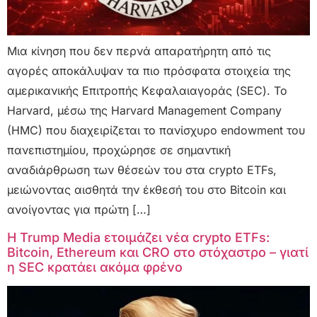
Μια κίνηση που δεν περνά απαρατήρητη από τις
αγορές αποκάλυψαν τα πιο πρόσφατα στοιχεία της
αμερικανικής Επιτροπής Κεφαλαιαγοράς (SEC). Το
Harvard, μέσω της Harvard Management Company
(HMC) που διαχειρίζεται το πανίσχυρο endowment του
πανεπιστημίου, προχώρησε σε σημαντική
αναδιάρθρωση των θέσεών του στα crypto ETFs,
μειώνοντας αισθητά την έκθεσή του στο Bitcoin και
ανοίγοντας για πρώτη […]
Η Trump Media ετοιμάζει νέα crypto ETFs:
Bitcoin, Ethereum και CRO στο στόχαστρο – γιατί
η SEC κρατάει ακόμα φρένο